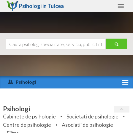
Psihologi in
Tulcea
Tulcea
Alte judete
Ajutor
Contact
Alba
Arad
Psihologi
Arges
Activitate recenta
Bacau
Specialitati
Psihologi
Bihor
Cabinete de psihologie
Societati de psihologie
Servicii
Centre de psihologie
Asociatii de psihologie
Bistrita-Nasaud
Articole