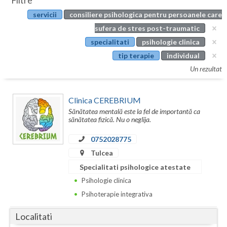
Filtre
Botosani
servicii
consiliere psihologica pentru persoanele care
Evenimente
Braila
sufera de stres post-traumatic
Cabinet
specialitati
psihologie clinica
Brasov
tip terapie
individual
Membri
Bucuresti
Un rezultat
Buzau
Clinica CEREBRIUM
Calarasi
Sănătatea mentală este la fel de importantă ca
sănătatea fizică. Nu o neglija.
Caras-Severin
0752028775
Cluj
Tulcea
Specialitati psihologice atestate
Constanta
Psihologie clinica
Covasna
Psihoterapie integrativa
Dambovita
Localitati