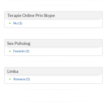
Neamt
Terapie Online Prin Skype
Olt
Nu (1)
Prahova
Salaj
Sex Psiholog
Satu-Mare
Feminin (1)
Sibiu
Suceava
Limba
Teleorman
Romana (1)
Timis
Tulcea
Valcea