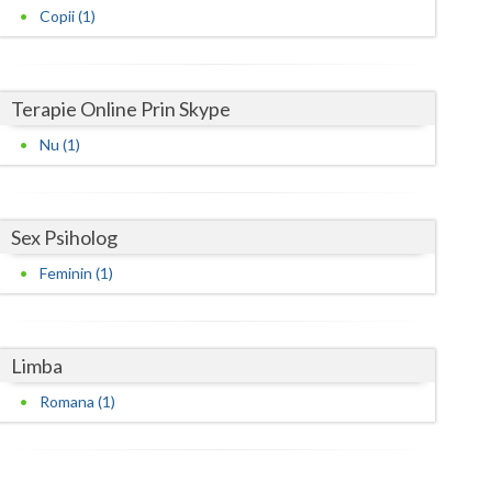
Harghita
Copii (1)
Hunedoara
Ialomita
Terapie Online Prin Skype
Iasi
Nu (1)
Ilfov
Maramures
Sex Psiholog
Mehedinti
Feminin (1)
Mures
Neamt
Limba
Olt
Romana (1)
Prahova
Salaj