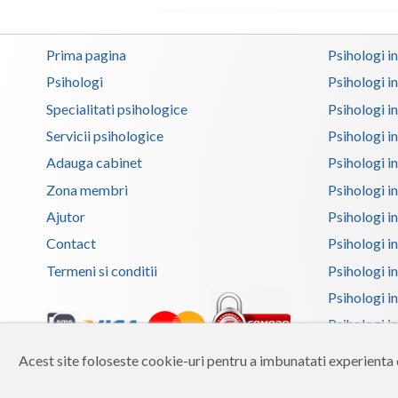
Prima pagina
Psihologi i
Psihologi
Psihologi i
Specialitati psihologice
Psihologi i
Servicii psihologice
Psihologi i
Adauga cabinet
Psihologi i
Zona membri
Psihologi i
Ajutor
Psihologi in
Contact
Psihologi i
Termeni si conditii
Psihologi in
Psihologi i
Psihologi in
Psihologi i
Acest site foloseste cookie-uri pentru a imbunatati experienta d
Copyright 2026 Reframing SRL
Psihologi i