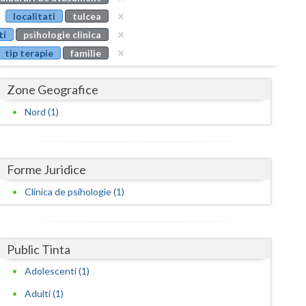
Buzau
localitati
tulcea
ti
psihologie clinica
Calarasi
tip terapie
familie
Caras-Severin
Zone Geografice
Cluj
Nord (1)
Constanta
Covasna
Forme Juridice
Dambovita
Clinica de psihologie (1)
Dolj
Galati
Public Tinta
Giurgiu
Adolescenti (1)
Gorj
Adulti (1)