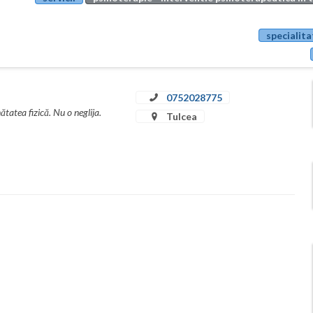
specialita
0752028775
tatea fizică. Nu o neglija.
Tulcea