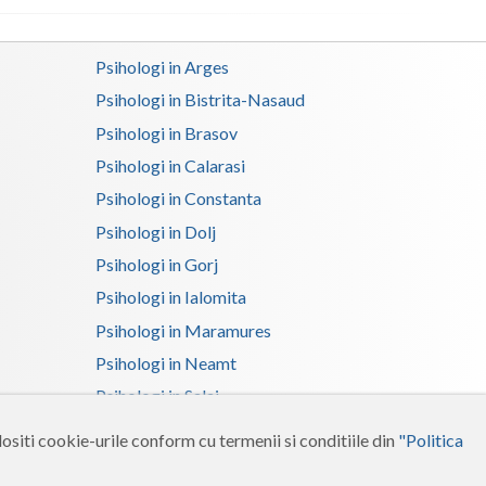
Satu-Mare
Psihologi in Arges
Sibiu
Psihologi in Bistrita-Nasaud
Suceava
Psihologi in Brasov
Psihologi in Calarasi
Teleorman
Psihologi in Constanta
Timis
Psihologi in Dolj
Tulcea
Psihologi in Gorj
Psihologi in Ialomita
Valcea
Psihologi in Maramures
Vaslui
Psihologi in Neamt
Vrancea
Psihologi in Salaj
Psihologi in Suceava
ositi cookie-urile conform cu termenii si conditiile din
"Politica
Psihologi in Tulcea