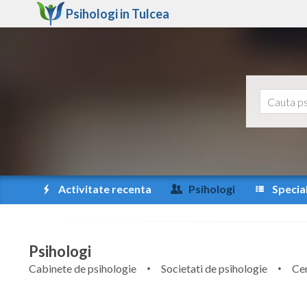
Psihologi in
Tulcea
Activitate recenta
Psihologi
Special
Psihologi
Cabinete de psihologie
Societati de psihologie
Cen