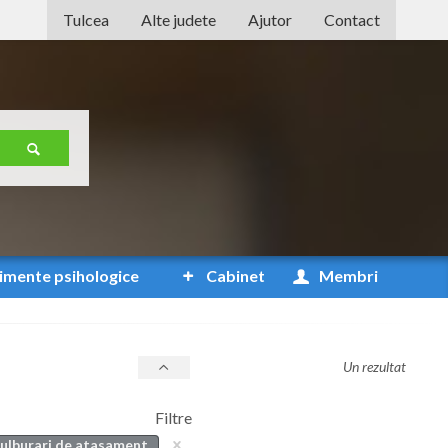
Tulcea
Alte judete
Ajutor
Contact
Alba
Arad
Arges
Bacau
Bihor
Bistrita-Nasaud
imente
psihologice
Cabinet
Membri
Botosani
Braila
Un rezultat
Brasov
Filtre
Bucuresti
tulburari de atasament