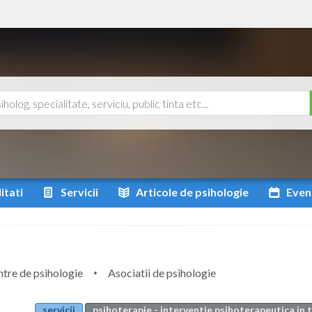
itati
Servicii
Articole
de psihologie
Even
tre de psihologie
Asociatii de psihologie
servicii
psihoterapie - interventie psihoterapeutica in 