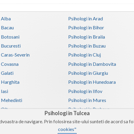
n Alba
Psihologi in Arad
n Bacau
Psihologi in Bihor
n Botosani
Psihologi in Braila
n Bucuresti
Psihologi in Buzau
n Caras-Severin
Psihologi in Cluj
n Covasna
Psihologi in Dambovita
 Galati
Psihologi in Giurgiu
n Harghita
Psihologi in Hunedoara
 Iasi
Psihologi in Ilfov
n Mehedinti
Psihologi in Mures
 Olt
Psihologi in Prahova
Psihologi in Tulcea
n Satu-Mare
Psihologi in Sibiu
voastra de navigare. Prin folosirea site-ului sunteti de acord sa fol
n Teleorman
Psihologi in Timis
cookies"