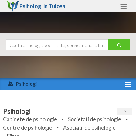
Psihologi in
Tulcea
Tulcea
Alte judete
Ajutor
Contact
Alba
Arad
Psihologi
Arges
Activitate recenta
Bacau
Specialitati
Psihologi
Bihor
Cabinete de psihologie
Societati de psihologie
Servicii
Centre de psihologie
Asociatii de psihologie
Bistrita-Nasaud
Articole