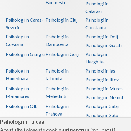
Bucuresti
Psihologi in
Calarasi
Psihologi in Caras-
Psihologi in Cluj
Psihologi in
Severin
Constanta
Psihologi in
Psihologi in
Psihologi in Dolj
Covasna
Dambovita
Psihologi in Galati
Psihologi in Giurgiu
Psihologi in Gorj
Psihologi in
Harghita
Psihologi in
Psihologi in
Psihologi in Iasi
Hunedoara
Ialomita
Psihologi in Ilfov
Psihologi in
Psihologi in
Psihologi in Mures
Maramures
Mehedinti
Psihologi in Neamt
Psihologi in Olt
Psihologi in
Psihologi in Salaj
Prahova
Psihologi in Satu-
Psihologi in Tulcea
Mare
Acest site foloseste cookie-uri pentru a imbunatati