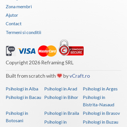
Zona membri
Vaslui
Ajutor
Vrancea
Contact
Termeni si conditii
Copyright 2026 Reframing SRL
Built from scratch with
by
vCraft.ro
Psihologi in Alba
Psihologi in Arad
Psihologi in Arges
Psihologi in Bacau
Psihologi in Bihor
Psihologi in
Bistrita-Nasaud
Psihologi in
Psihologi in Braila
Psihologi in Brasov
Botosani
Psihologi in
Psihologi in Buzau