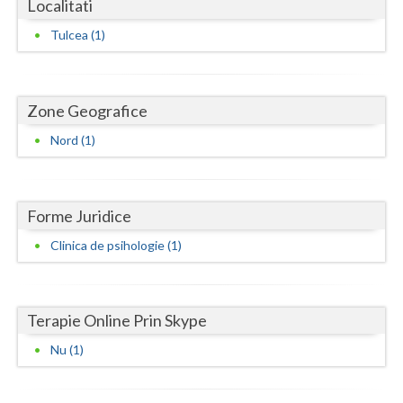
Localitati
Dolj
Tulcea (1)
Galati
Giurgiu
Zone Geografice
Gorj
Nord (1)
Harghita
Hunedoara
Forme Juridice
Ialomita
Clinica de psihologie (1)
Iasi
Ilfov
Terapie Online Prin Skype
Maramures
Nu (1)
Mehedinti
Mures