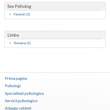
Sex Psiholog
Neamt
Feminin (1)
Olt
Prahova
Limba
Salaj
Romana (1)
Satu-Mare
Sibiu
Suceava
Teleorman
Prima pagina
Psihologi
Timis
Specialitati psihologice
Tulcea
Servicii psihologice
Valcea
Adauga cabinet