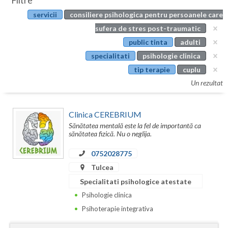
Filtre
Botosani
servicii
consiliere psihologica pentru persoanele care
Evenimente
Braila
sufera de stres post-traumatic
Cabinet
public tinta
adulti
Brasov
specialitati
psihologie clinica
Membri
Bucuresti
tip terapie
cuplu
Un rezultat
Buzau
Calarasi
Clinica CEREBRIUM
Sănătatea mentală este la fel de importantă ca
Caras-Severin
sănătatea fizică. Nu o neglija.
Cluj
0752028775
Tulcea
Constanta
Specialitati psihologice atestate
Covasna
Psihologie clinica
Psihoterapie integrativa
Dambovita