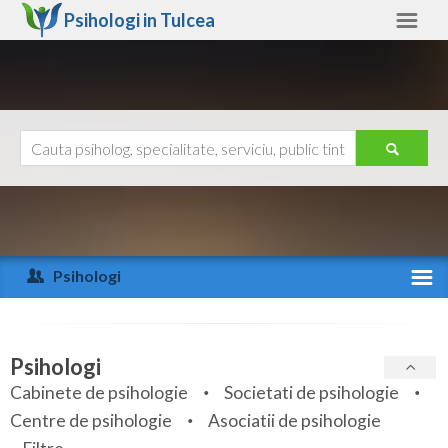
Psihologi in
Tulcea
Tulcea
Alte judete
Ajutor
Contact
Alba
Arad
Psihologi
Arges
Activitate recenta
Bacau
Specialitati
Psihologi
Bihor
Cabinete de psihologie
Societati de psihologie
Servicii
Centre de psihologie
Asociatii de psihologie
Bistrita-Nasaud
Articole