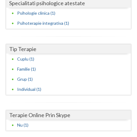
Specialitati psihologice atestate
Neamt
Psihologie clinica (1)
Olt
Psihoterapie integrativa (1)
Prahova
Salaj
Tip Terapie
Cuplu (1)
Satu-Mare
Familie (1)
Sibiu
Grup (1)
Suceava
Individual (1)
Teleorman
Timis
Terapie Online Prin Skype
Tulcea
Nu (1)
Valcea