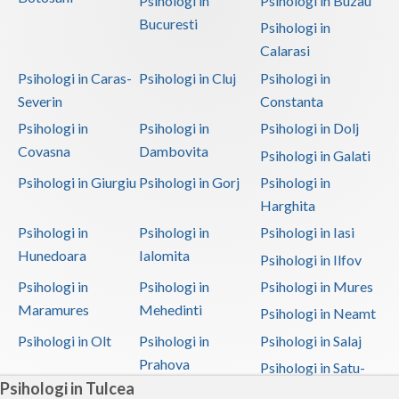
Psihologi in
Psihologi in Buzau
Bucuresti
Psihologi in
Calarasi
Psihologi in Caras-
Psihologi in Cluj
Psihologi in
Severin
Constanta
Psihologi in
Psihologi in
Psihologi in Dolj
Covasna
Dambovita
Psihologi in Galati
Psihologi in Giurgiu
Psihologi in Gorj
Psihologi in
Harghita
Psihologi in
Psihologi in
Psihologi in Iasi
Hunedoara
Ialomita
Psihologi in Ilfov
Psihologi in
Psihologi in
Psihologi in Mures
Maramures
Mehedinti
Psihologi in Neamt
Psihologi in Olt
Psihologi in
Psihologi in Salaj
Prahova
Psihologi in Satu-
Psihologi in Tulcea
Mare