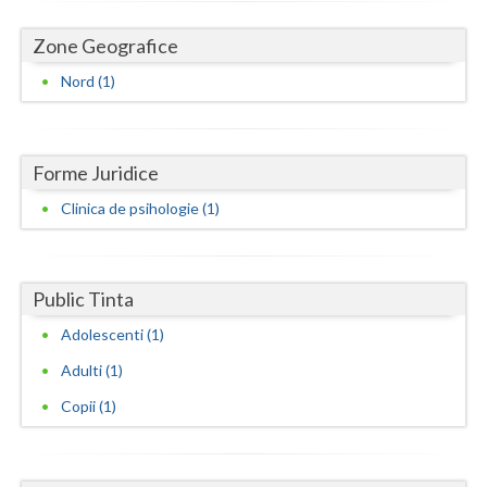
Dolj
Zone Geografice
Galati
Nord (1)
Giurgiu
Gorj
Forme Juridice
Harghita
Clinica de psihologie (1)
Hunedoara
Ialomita
Public Tinta
Iasi
Adolescenti (1)
Ilfov
Adulti (1)
Maramures
Copii (1)
Mehedinti
Mures