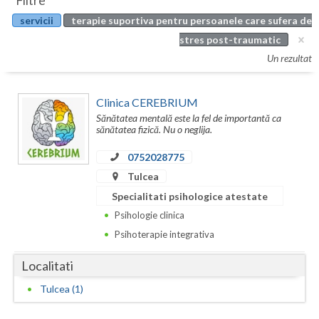
Filtre
Botosani
servicii
terapie suportiva pentru persoanele care sufera de
Evenimente
Braila
stres post-traumatic
Cabinet
Un rezultat
Brasov
Membri
Bucuresti
Clinica CEREBRIUM
Sănătatea mentală este la fel de importantă ca
Buzau
sănătatea fizică. Nu o neglija.
Calarasi
0752028775
Tulcea
Caras-Severin
Specialitati psihologice atestate
Cluj
Psihologie clinica
Psihoterapie integrativa
Constanta
Localitati
Covasna
Tulcea (1)
Dambovita