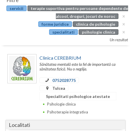
Filtre
Botosani
servicii
terapie suportiva pentru persoane dependente de
Evenimente
Braila
alcool, droguri, jocuri de noroc
Cabinet
forme juridice
clinica de psihologie
Brasov
specialitati
psihologie clinica
Membri
Bucuresti
Un rezultat
Buzau
Clinica CEREBRIUM
Calarasi
Sănătatea mentală este la fel de importantă ca
sănătatea fizică. Nu o neglija.
Caras-Severin
0752028775
Cluj
Tulcea
Specialitati psihologice atestate
Constanta
Psihologie clinica
Covasna
Psihoterapie integrativa
Dambovita
Localitati