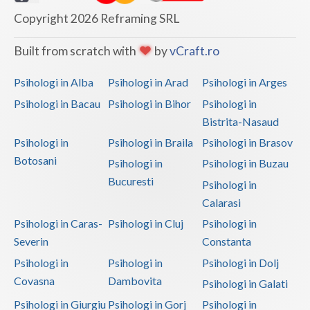
Copyright 2026 Reframing SRL
Built from scratch with
by
vCraft.ro
Psihologi in Alba
Psihologi in Arad
Psihologi in Arges
Psihologi in Bacau
Psihologi in Bihor
Psihologi in
Bistrita-Nasaud
Psihologi in
Psihologi in Braila
Psihologi in Brasov
Botosani
Psihologi in
Psihologi in Buzau
Bucuresti
Psihologi in
Calarasi
Psihologi in Caras-
Psihologi in Cluj
Psihologi in
Severin
Constanta
Psihologi in
Psihologi in
Psihologi in Dolj
Covasna
Dambovita
Psihologi in Galati
Psihologi in Giurgiu
Psihologi in Gorj
Psihologi in