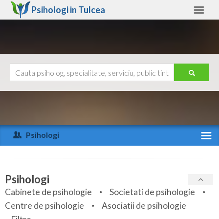
Psihologi in
Tulcea
Tulcea
Alte judete
Ajutor
Contact
Alba
Arad
Psihologi
Arges
Activitate recenta
Bacau
Specialitati
Psihologi
Bihor
Cabinete de psihologie
Societati de psihologie
Servicii
Centre de psihologie
Asociatii de psihologie
Bistrita-Nasaud
Articole