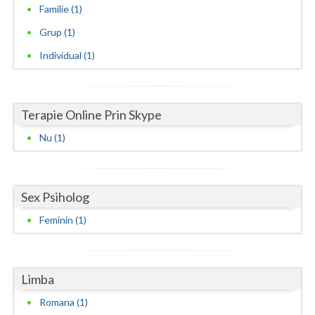
Familie (1)
Neamt
Grup (1)
Olt
Individual (1)
Prahova
Salaj
Terapie Online Prin Skype
Satu-Mare
Nu (1)
Sibiu
Suceava
Sex Psiholog
Feminin (1)
Teleorman
Timis
Limba
Tulcea
Romana (1)
Valcea