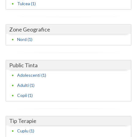
Dolj
Tulcea (1)
Galati
Giurgiu
Zone Geografice
Gorj
Nord (1)
Harghita
Hunedoara
Public Tinta
Ialomita
Adolescenti (1)
Adulti (1)
Iasi
Copii (1)
Ilfov
Maramures
Tip Terapie
Mehedinti
Cuplu (1)
Mures