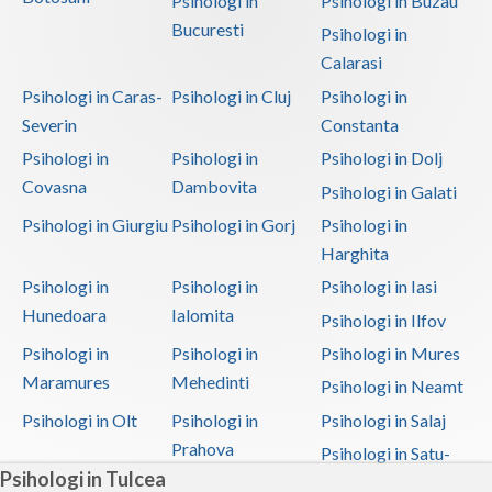
Psihologi in
Psihologi in Buzau
Bucuresti
Psihologi in
Calarasi
Psihologi in Caras-
Psihologi in Cluj
Psihologi in
Severin
Constanta
Psihologi in
Psihologi in
Psihologi in Dolj
Covasna
Dambovita
Psihologi in Galati
Psihologi in Giurgiu
Psihologi in Gorj
Psihologi in
Harghita
Psihologi in
Psihologi in
Psihologi in Iasi
Hunedoara
Ialomita
Psihologi in Ilfov
Psihologi in
Psihologi in
Psihologi in Mures
Maramures
Mehedinti
Psihologi in Neamt
Psihologi in Olt
Psihologi in
Psihologi in Salaj
Prahova
Psihologi in Satu-
Psihologi in Tulcea
Mare