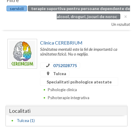
Filtre
Botosani
servicii
terapie suportiva pentru persoane dependente de
Evenimente
Braila
alcool, droguri, jocuri de noroc
Cabinet
Un rezultat
Brasov
Membri
Bucuresti
Clinica CEREBRIUM
Sănătatea mentală este la fel de importantă ca
Buzau
sănătatea fizică. Nu o neglija.
Calarasi
0752028775
Tulcea
Caras-Severin
Specialitati psihologice atestate
Cluj
Psihologie clinica
Psihoterapie integrativa
Constanta
Localitati
Covasna
Tulcea (1)
Dambovita