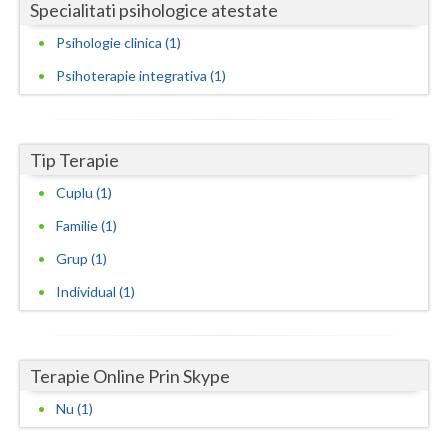
Specialitati psihologice atestate
Neamt
Psihologie clinica (1)
Olt
Psihoterapie integrativa (1)
Prahova
Salaj
Tip Terapie
Cuplu (1)
Satu-Mare
Familie (1)
Sibiu
Grup (1)
Suceava
Individual (1)
Teleorman
Timis
Terapie Online Prin Skype
Tulcea
Nu (1)
Valcea