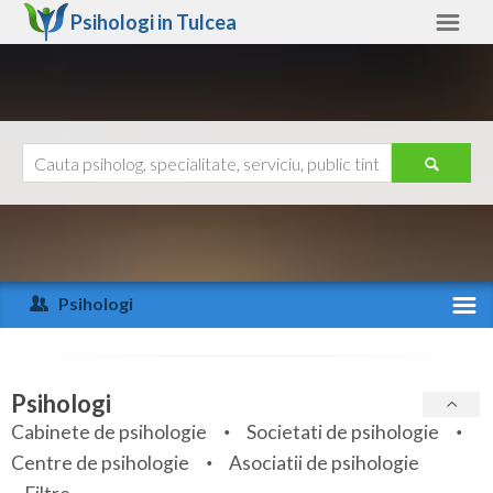
Psihologi in
Tulcea
Tulcea
Alte judete
Ajutor
Contact
Alba
Arad
Psihologi
Arges
Activitate recenta
Bacau
Specialitati
Psihologi
Bihor
Cabinete de psihologie
Societati de psihologie
Servicii
Centre de psihologie
Asociatii de psihologie
Bistrita-Nasaud
Articole