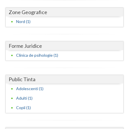
Dolj
Zone Geografice
Galati
Nord (1)
Giurgiu
Gorj
Forme Juridice
Harghita
Clinica de psihologie (1)
Hunedoara
Ialomita
Public Tinta
Iasi
Adolescenti (1)
Ilfov
Adulti (1)
Maramures
Copii (1)
Mehedinti
Mures