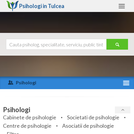
Psihologi in
Tulcea
Tulcea
Alte judete
Ajutor
Contact
Alba
Arad
Psihologi
Arges
Activitate recenta
Bacau
Specialitati
Psihologi
Bihor
Cabinete de psihologie
Societati de psihologie
Servicii
Centre de psihologie
Asociatii de psihologie
Bistrita-Nasaud
Articole