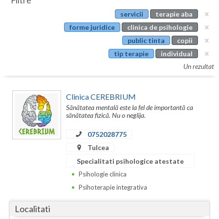
Filtre
Botosani
servicii
terapie aba
Evenimente
Braila
forme juridice
clinica de psihologie
Cabinet
public tinta
copii
Brasov
tip terapie
individual
Membri
Bucuresti
Un rezultat
Buzau
Clinica CEREBRIUM
Calarasi
Sănătatea mentală este la fel de importantă ca
sănătatea fizică. Nu o neglija.
Caras-Severin
0752028775
Cluj
Tulcea
Specialitati psihologice atestate
Constanta
Psihologie clinica
Covasna
Psihoterapie integrativa
Dambovita
Localitati