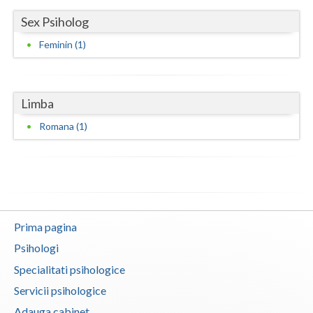
Sex Psiholog
Neamt
Feminin (1)
Olt
Prahova
Limba
Salaj
Romana (1)
Satu-Mare
Sibiu
Suceava
Teleorman
Prima pagina
Psihologi
Timis
Specialitati psihologice
Tulcea
Servicii psihologice
Valcea
Adauga cabinet