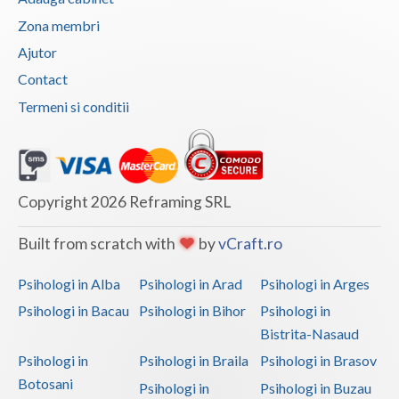
Zona membri
Vaslui
Ajutor
Vrancea
Contact
Termeni si conditii
Copyright 2026 Reframing SRL
Built from scratch with
by
vCraft.ro
Psihologi in Alba
Psihologi in Arad
Psihologi in Arges
Psihologi in Bacau
Psihologi in Bihor
Psihologi in
Bistrita-Nasaud
Psihologi in
Psihologi in Braila
Psihologi in Brasov
Botosani
Psihologi in
Psihologi in Buzau