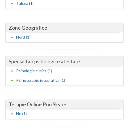
Dolj
Tulcea (1)
Galati
Giurgiu
Zone Geografice
Gorj
Nord (1)
Harghita
Hunedoara
Specialitati psihologice atestate
Ialomita
Psihologie clinica (1)
Psihoterapie integrativa (1)
Iasi
Ilfov
Terapie Online Prin Skype
Maramures
Nu (1)
Mehedinti
Mures