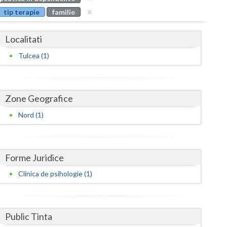
Buzau
tip terapie
familie
Calarasi
Localitati
Caras-Severin
Tulcea (1)
Cluj
Constanta
Zone Geografice
Covasna
Nord (1)
Dambovita
Dolj
Forme Juridice
Galati
Clinica de psihologie (1)
Giurgiu
Gorj
Public Tinta