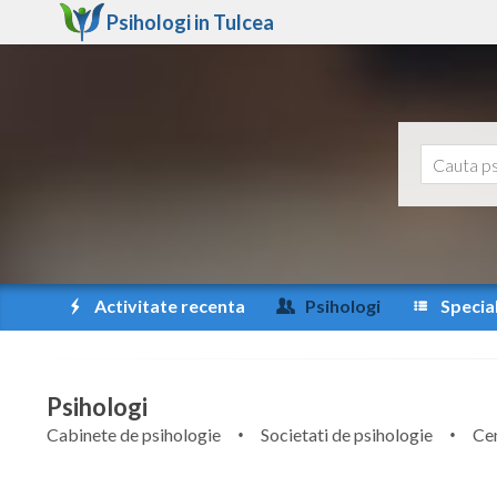
Psihologi in
Tulcea
Activitate recenta
Psihologi
Special
Psihologi
Cabinete de psihologie
Societati de psihologie
Cen