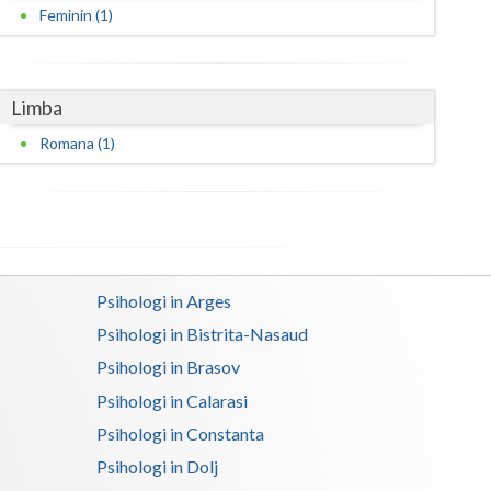
Feminin (1)
Satu-Mare
Sibiu
Limba
Suceava
Romana (1)
Teleorman
Timis
Tulcea
Psihologi in Arges
Valcea
Psihologi in Bistrita-Nasaud
Vaslui
Psihologi in Brasov
Vrancea
Psihologi in Calarasi
Psihologi in Constanta
Psihologi in Dolj