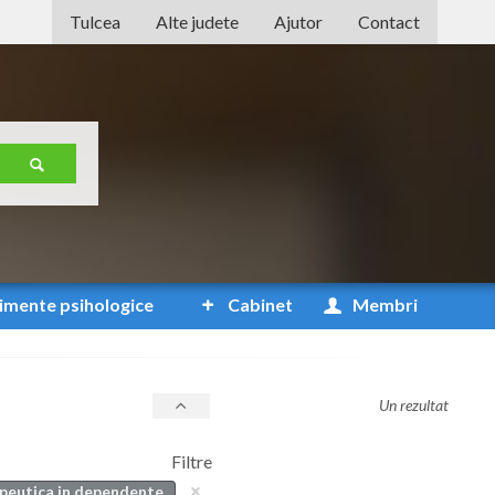
Tulcea
Alte judete
Ajutor
Contact
Alba
Arad
Arges
Bacau
Bihor
Bistrita-Nasaud
imente
psihologice
Cabinet
Membri
Botosani
Braila
Un rezultat
Brasov
Filtre
Bucuresti
apeutica in dependente