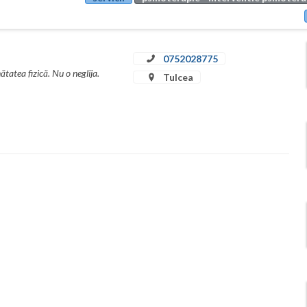
0752028775
tatea fizică. Nu o neglija.
Tulcea