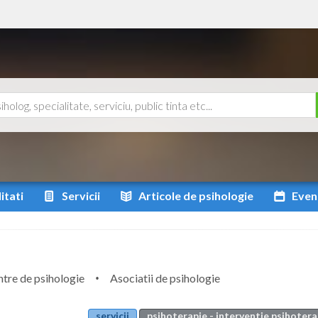
itati
Servicii
Articole
de psihologie
Even
tre de psihologie
Asociatii de psihologie
servicii
psihoterapie - interventie psihoter