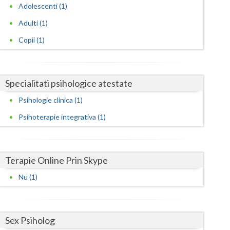
Harghita
Adolescenti (1)
Hunedoara
Adulti (1)
Copii (1)
Ialomita
Iasi
Specialitati psihologice atestate
Ilfov
Psihologie clinica (1)
Maramures
Psihoterapie integrativa (1)
Mehedinti
Mures
Terapie Online Prin Skype
Neamt
Nu (1)
Olt
Prahova
Sex Psiholog
Salaj