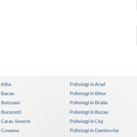
n Alba
Psihologi in Arad
n Bacau
Psihologi in Bihor
n Botosani
Psihologi in Braila
n Bucuresti
Psihologi in Buzau
n Caras-Severin
Psihologi in Cluj
n Covasna
Psihologi in Dambovita