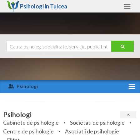
Psihologi in
Tulcea
Tulcea
Alte judete
Ajutor
Contact
Alba
Arad
Psihologi
Arges
Activitate recenta
Bacau
Specialitati
Psihologi
Bihor
Cabinete de psihologie
Societati de psihologie
Servicii
Centre de psihologie
Asociatii de psihologie
Bistrita-Nasaud
Articole