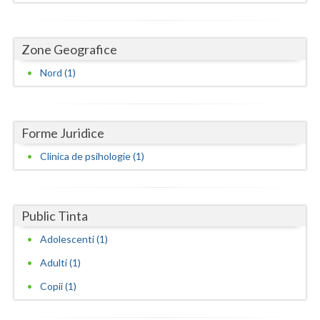
Dolj
Galati
Zone Geografice
Giurgiu
Nord (1)
Gorj
Harghita
Forme Juridice
Hunedoara
Clinica de psihologie (1)
Ialomita
Iasi
Public Tinta
Ilfov
Adolescenti (1)
Maramures
Adulti (1)
Copii (1)
Mehedinti
Mures