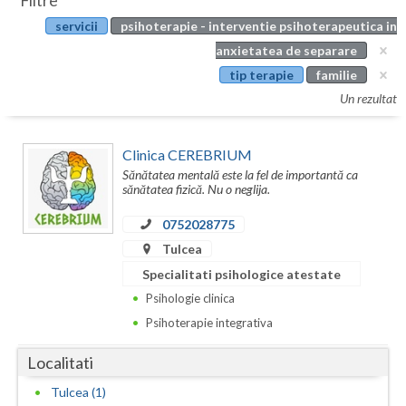
Filtre
Botosani
servicii
psihoterapie - interventie psihoterapeutica in
Evenimente
Braila
anxietatea de separare
Cabinet
tip terapie
familie
Brasov
Un rezultat
Membri
Bucuresti
Clinica CEREBRIUM
Buzau
Sănătatea mentală este la fel de importantă ca
sănătatea fizică. Nu o neglija.
Calarasi
0752028775
Caras-Severin
Tulcea
Cluj
Specialitati psihologice atestate
Psihologie clinica
Constanta
Psihoterapie integrativa
Covasna
Localitati
Dambovita
Tulcea (1)