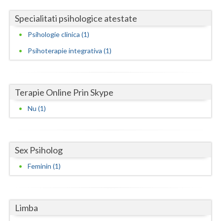
Specialitati psihologice atestate
Neamt
Psihologie clinica (1)
Olt
Psihoterapie integrativa (1)
Prahova
Salaj
Terapie Online Prin Skype
Satu-Mare
Nu (1)
Sibiu
Suceava
Sex Psiholog
Teleorman
Feminin (1)
Timis
Tulcea
Limba
Valcea