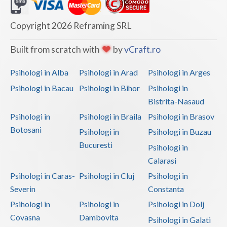
Copyright 2026 Reframing SRL
Built from scratch with
by
vCraft.ro
Psihologi in Alba
Psihologi in Arad
Psihologi in Arges
Psihologi in Bacau
Psihologi in Bihor
Psihologi in
Bistrita-Nasaud
Psihologi in
Psihologi in Braila
Psihologi in Brasov
Botosani
Psihologi in
Psihologi in Buzau
Bucuresti
Psihologi in
Calarasi
Psihologi in Caras-
Psihologi in Cluj
Psihologi in
Severin
Constanta
Psihologi in
Psihologi in
Psihologi in Dolj
Covasna
Dambovita
Psihologi in Galati