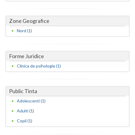
Dolj
Galati
Zone Geografice
Giurgiu
Nord (1)
Gorj
Harghita
Forme Juridice
Hunedoara
Clinica de psihologie (1)
Ialomita
Iasi
Public Tinta
Ilfov
Adolescenti (1)
Maramures
Adulti (1)
Copii (1)
Mehedinti
Mures