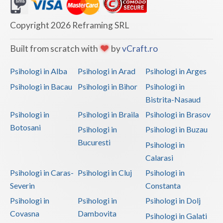
Copyright 2026 Reframing SRL
Built from scratch with
by
vCraft.ro
Psihologi in Alba
Psihologi in Arad
Psihologi in Arges
Psihologi in Bacau
Psihologi in Bihor
Psihologi in
Bistrita-Nasaud
Psihologi in
Psihologi in Braila
Psihologi in Brasov
Botosani
Psihologi in
Psihologi in Buzau
Bucuresti
Psihologi in
Calarasi
Psihologi in Caras-
Psihologi in Cluj
Psihologi in
Severin
Constanta
Psihologi in
Psihologi in
Psihologi in Dolj
Covasna
Dambovita
Psihologi in Galati