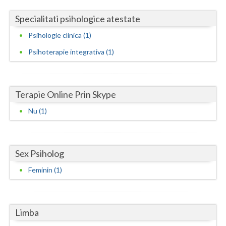
Specialitati psihologice atestate
Neamt
Psihologie clinica (1)
Olt
Psihoterapie integrativa (1)
Prahova
Salaj
Terapie Online Prin Skype
Satu-Mare
Nu (1)
Sibiu
Suceava
Sex Psiholog
Teleorman
Feminin (1)
Timis
Tulcea
Limba
Valcea