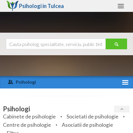
Psihologi in
Tulcea
Tulcea
Alte judete
Ajutor
Contact
Alba
Arad
Psihologi
Arges
Activitate recenta
Bacau
Specialitati
Psihologi
Bihor
Cabinete de psihologie
Societati de psihologie
Servicii
Centre de psihologie
Asociatii de psihologie
Bistrita-Nasaud
Articole