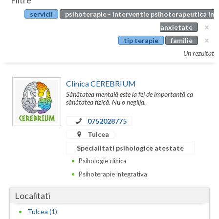
Filtre
Botosani
servicii
psihoterapie - interventie psihoterapeutica in
Evenimente
Braila
anxietate
Cabinet
tip terapie
familie
Brasov
Un rezultat
Membri
Bucuresti
Clinica CEREBRIUM
Buzau
Sănătatea mentală este la fel de importantă ca
sănătatea fizică. Nu o neglija.
Calarasi
0752028775
Caras-Severin
Tulcea
Cluj
Specialitati psihologice atestate
Psihologie clinica
Constanta
Psihoterapie integrativa
Covasna
Localitati
Dambovita
Tulcea (1)