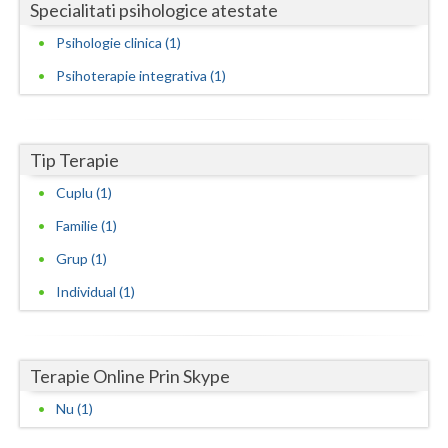
Specialitati psihologice atestate
Neamt
Psihologie clinica (1)
Olt
Psihoterapie integrativa (1)
Prahova
Salaj
Tip Terapie
Cuplu (1)
Satu-Mare
Familie (1)
Sibiu
Grup (1)
Suceava
Individual (1)
Teleorman
Timis
Terapie Online Prin Skype
Tulcea
Nu (1)
Valcea