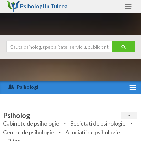
Psihologi in
Tulcea
Tulcea
Alte judete
Ajutor
Contact
Alba
Arad
Psihologi
Arges
Activitate recenta
Bacau
Specialitati
Psihologi
Bihor
Cabinete de psihologie
Societati de psihologie
Servicii
Centre de psihologie
Asociatii de psihologie
Bistrita-Nasaud
Articole