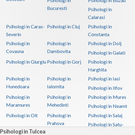
Psihologi in
Psihologi in Buzau
Bucuresti
Psihologi in
Calarasi
Psihologi in Caras-
Psihologi in Cluj
Psihologi in
Severin
Constanta
Psihologi in
Psihologi in
Psihologi in Dolj
Covasna
Dambovita
Psihologi in Galati
Psihologi in Giurgiu
Psihologi in Gorj
Psihologi in
Harghita
Psihologi in
Psihologi in
Psihologi in Iasi
Hunedoara
Ialomita
Psihologi in Ilfov
Psihologi in
Psihologi in
Psihologi in Mures
Maramures
Mehedinti
Psihologi in Neamt
Psihologi in Olt
Psihologi in
Psihologi in Salaj
Prahova
Psihologi in Satu-
Psihologi in Tulcea
Mare