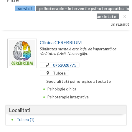
Filtre
Botosani
servicii
psihoterapie - interventie psihoterapeutica in
Evenimente
Braila
anxietate
Cabinet
Un rezultat
Brasov
Membri
Bucuresti
Clinica CEREBRIUM
Sănătatea mentală este la fel de importantă ca
Buzau
sănătatea fizică. Nu o neglija.
Calarasi
0752028775
Tulcea
Caras-Severin
Specialitati psihologice atestate
Cluj
Psihologie clinica
Psihoterapie integrativa
Constanta
Localitati
Covasna
Tulcea (1)
Dambovita