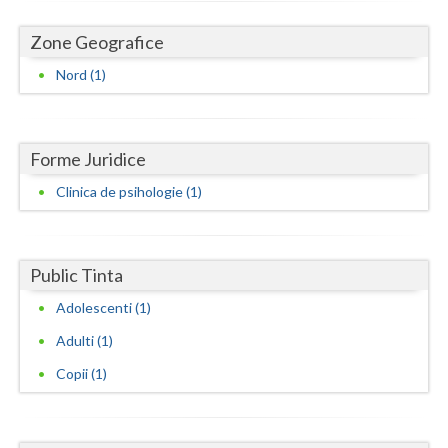
Dolj
Zone Geografice
Galati
Nord (1)
Giurgiu
Gorj
Forme Juridice
Harghita
Clinica de psihologie (1)
Hunedoara
Ialomita
Public Tinta
Iasi
Adolescenti (1)
Ilfov
Adulti (1)
Maramures
Copii (1)
Mehedinti
Mures