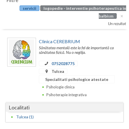
Filtre
Botosani
servicii
logopedie - interventie psihoterapeutica in
Evenimente
Braila
balbism
Cabinet
Un rezultat
Brasov
Membri
Bucuresti
Clinica CEREBRIUM
Sănătatea mentală este la fel de importantă ca
Buzau
sănătatea fizică. Nu o neglija.
Calarasi
0752028775
Tulcea
Caras-Severin
Specialitati psihologice atestate
Cluj
Psihologie clinica
Psihoterapie integrativa
Constanta
Localitati
Covasna
Tulcea (1)
Dambovita