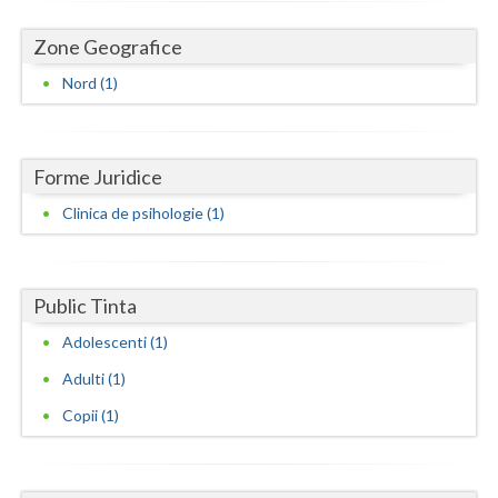
Dolj
Zone Geografice
Galati
Nord (1)
Giurgiu
Gorj
Forme Juridice
Harghita
Clinica de psihologie (1)
Hunedoara
Ialomita
Public Tinta
Iasi
Adolescenti (1)
Ilfov
Adulti (1)
Maramures
Copii (1)
Mehedinti
Mures