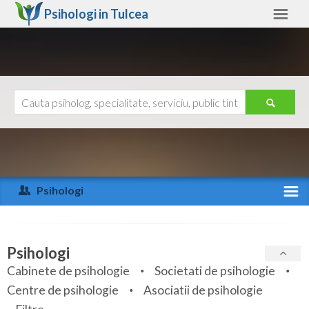
Psihologi in
Tulcea
Tulcea
Alte judete
Ajutor
Contact
Alba
Arad
Psihologi
Arges
Activitate recenta
Bacau
Specialitati
Psihologi
Bihor
Cabinete de psihologie
Societati de psihologie
Servicii
Centre de psihologie
Asociatii de psihologie
Bistrita-Nasaud
Articole