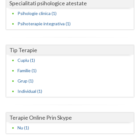
Specialitati psihologice atestate
Neamt
Psihologie clinica (1)
Olt
Psihoterapie integrativa (1)
Prahova
Salaj
Tip Terapie
Cuplu (1)
Satu-Mare
Familie (1)
Sibiu
Grup (1)
Suceava
Individual (1)
Teleorman
Timis
Terapie Online Prin Skype
Tulcea
Nu (1)
Valcea