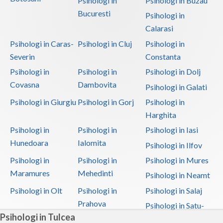
Psihologi in
Psihologi in Buzau
Bucuresti
Psihologi in
Calarasi
Psihologi in Caras-
Psihologi in Cluj
Psihologi in
Severin
Constanta
Psihologi in
Psihologi in
Psihologi in Dolj
Covasna
Dambovita
Psihologi in Galati
Psihologi in Giurgiu
Psihologi in Gorj
Psihologi in
Harghita
Psihologi in
Psihologi in
Psihologi in Iasi
Hunedoara
Ialomita
Psihologi in Ilfov
Psihologi in
Psihologi in
Psihologi in Mures
Maramures
Mehedinti
Psihologi in Neamt
Psihologi in Olt
Psihologi in
Psihologi in Salaj
Prahova
Psihologi in Satu-
Psihologi in Tulcea
Mare