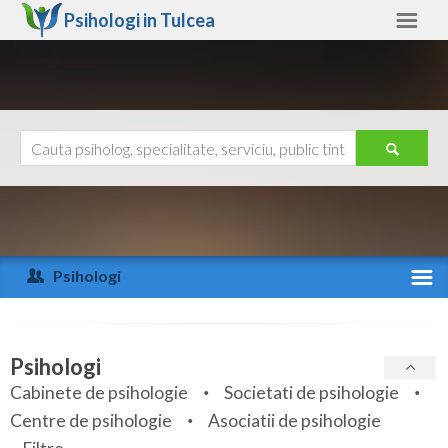
Psihologi in
Tulcea
Tulcea
Alte judete
Ajutor
Contact
Alba
Arad
Psihologi
Arges
Activitate recenta
Bacau
Specialitati
Psihologi
Bihor
Cabinete de psihologie
Societati de psihologie
Servicii
Centre de psihologie
Asociatii de psihologie
Bistrita-Nasaud
Articole