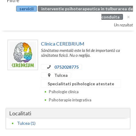
Filtre
Botosani
servicii
interventie psihoterapeutica in tulburarea de
Evenimente
Braila
conduita
Cabinet
Un rezultat
Brasov
Membri
Bucuresti
Clinica CEREBRIUM
Sănătatea mentală este la fel de importantă ca
Buzau
sănătatea fizică. Nu o neglija.
Calarasi
0752028775
Tulcea
Caras-Severin
Specialitati psihologice atestate
Cluj
Psihologie clinica
Psihoterapie integrativa
Constanta
Localitati
Covasna
Tulcea (1)
Dambovita