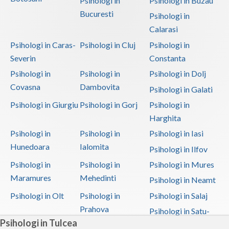
Psihologi in
Psihologi in Buzau
Bucuresti
Psihologi in
Calarasi
Psihologi in Caras-
Psihologi in Cluj
Psihologi in
Severin
Constanta
Psihologi in
Psihologi in
Psihologi in Dolj
Covasna
Dambovita
Psihologi in Galati
Psihologi in Giurgiu
Psihologi in Gorj
Psihologi in
Harghita
Psihologi in
Psihologi in
Psihologi in Iasi
Hunedoara
Ialomita
Psihologi in Ilfov
Psihologi in
Psihologi in
Psihologi in Mures
Maramures
Mehedinti
Psihologi in Neamt
Psihologi in Olt
Psihologi in
Psihologi in Salaj
Prahova
Psihologi in Satu-
Psihologi in Tulcea
Mare