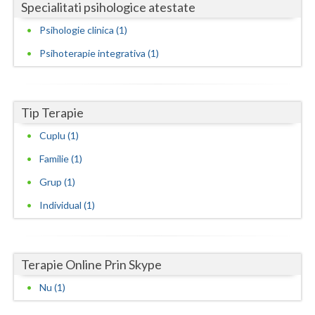
Specialitati psihologice atestate
Neamt
Psihologie clinica (1)
Olt
Psihoterapie integrativa (1)
Prahova
Salaj
Tip Terapie
Cuplu (1)
Satu-Mare
Familie (1)
Sibiu
Grup (1)
Suceava
Individual (1)
Teleorman
Timis
Terapie Online Prin Skype
Tulcea
Nu (1)
Valcea