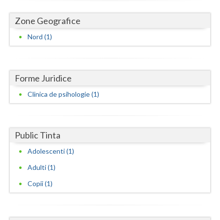
Dolj
Zone Geografice
Galati
Nord (1)
Giurgiu
Gorj
Forme Juridice
Harghita
Clinica de psihologie (1)
Hunedoara
Ialomita
Public Tinta
Iasi
Adolescenti (1)
Ilfov
Adulti (1)
Maramures
Copii (1)
Mehedinti
Mures