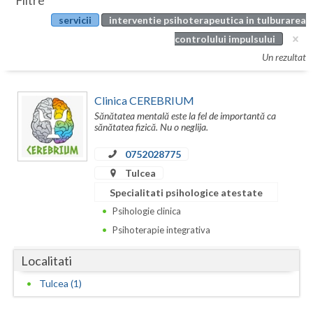
Filtre
Botosani
servicii
interventie psihoterapeutica in tulburarea
Evenimente
Braila
controlului impulsului
Cabinet
Un rezultat
Brasov
Membri
Bucuresti
Clinica CEREBRIUM
Sănătatea mentală este la fel de importantă ca
Buzau
sănătatea fizică. Nu o neglija.
Calarasi
0752028775
Tulcea
Caras-Severin
Specialitati psihologice atestate
Cluj
Psihologie clinica
Psihoterapie integrativa
Constanta
Localitati
Covasna
Tulcea (1)
Dambovita