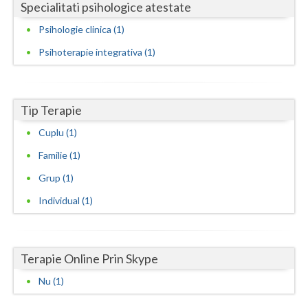
Specialitati psihologice atestate
Neamt
Psihologie clinica (1)
Olt
Psihoterapie integrativa (1)
Prahova
Salaj
Tip Terapie
Cuplu (1)
Satu-Mare
Familie (1)
Sibiu
Grup (1)
Suceava
Individual (1)
Teleorman
Timis
Terapie Online Prin Skype
Tulcea
Nu (1)
Valcea