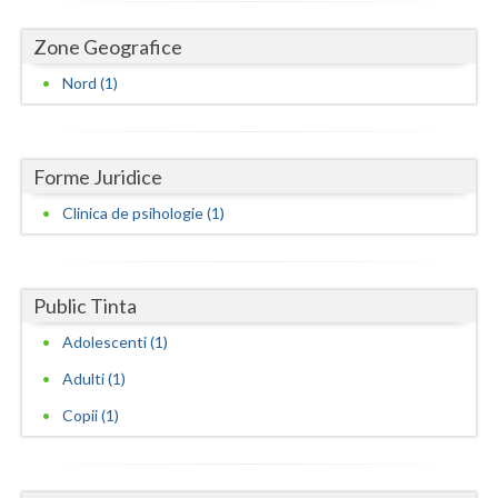
Dolj
Zone Geografice
Galati
Nord (1)
Giurgiu
Gorj
Forme Juridice
Harghita
Clinica de psihologie (1)
Hunedoara
Ialomita
Public Tinta
Iasi
Adolescenti (1)
Ilfov
Adulti (1)
Maramures
Copii (1)
Mehedinti
Mures