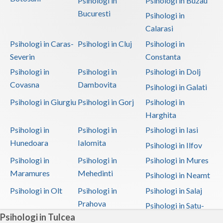
Psihologi in
Psihologi in Buzau
Bucuresti
Psihologi in
Calarasi
Psihologi in Caras-
Psihologi in Cluj
Psihologi in
Severin
Constanta
Psihologi in
Psihologi in
Psihologi in Dolj
Covasna
Dambovita
Psihologi in Galati
Psihologi in Giurgiu
Psihologi in Gorj
Psihologi in
Harghita
Psihologi in
Psihologi in
Psihologi in Iasi
Hunedoara
Ialomita
Psihologi in Ilfov
Psihologi in
Psihologi in
Psihologi in Mures
Maramures
Mehedinti
Psihologi in Neamt
Psihologi in Olt
Psihologi in
Psihologi in Salaj
Prahova
Psihologi in Satu-
Psihologi in Tulcea
Mare