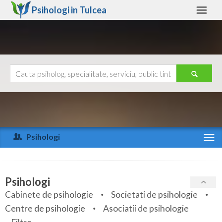
Psihologi in
Tulcea
Tulcea
Alte judete
Ajutor
Contact
Alba
Arad
Psihologi
Arges
Activitate recenta
Bacau
Specialitati
Psihologi
Bihor
Cabinete de psihologie
Societati de psihologie
Servicii
Centre de psihologie
Asociatii de psihologie
Bistrita-Nasaud
Articole