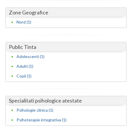
Dolj
Zone Geografice
Galati
Nord (1)
Giurgiu
Gorj
Public Tinta
Harghita
Adolescenti (1)
Hunedoara
Adulti (1)
Ialomita
Copii (1)
Iasi
Ilfov
Specialitati psihologice atestate
Maramures
Psihologie clinica (1)
Mehedinti
Psihoterapie integrativa (1)
Mures