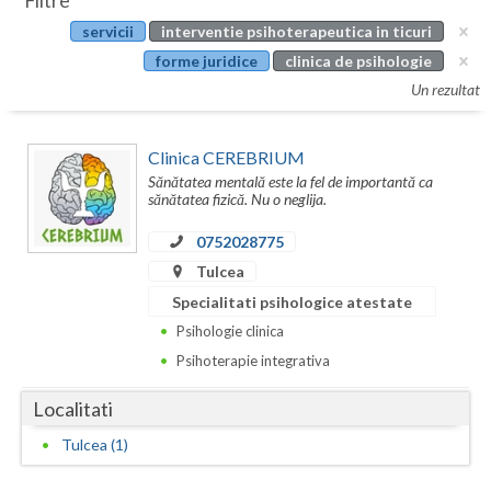
Filtre
Botosani
servicii
interventie psihoterapeutica in ticuri
Evenimente
Braila
forme juridice
clinica de psihologie
Cabinet
Un rezultat
Brasov
Membri
Bucuresti
Clinica CEREBRIUM
Sănătatea mentală este la fel de importantă ca
Buzau
sănătatea fizică. Nu o neglija.
Calarasi
0752028775
Tulcea
Caras-Severin
Specialitati psihologice atestate
Cluj
Psihologie clinica
Psihoterapie integrativa
Constanta
Localitati
Covasna
Tulcea (1)
Dambovita