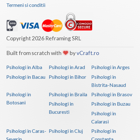
Termeni si conditii
Copyright 2026 Reframing SRL
Built from scratch with
by
vCraft.ro
Psihologi in Alba
Psihologi in Arad
Psihologi in Arges
Psihologi in Bacau
Psihologi in Bihor
Psihologi in
Bistrita-Nasaud
Psihologi in
Psihologi in Braila
Psihologi in Brasov
Botosani
Psihologi in
Psihologi in Buzau
Bucuresti
Psihologi in
Calarasi
Psihologi in Caras-
Psihologi in Cluj
Psihologi in
Severin
Constanta