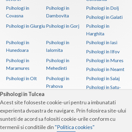
Psihologi in
Psihologi in
Psihologi in Dolj
Covasna
Dambovita
Psihologi in Galati
Psihologi in Giurgiu
Psihologi in Gorj
Psihologi in
Harghita
Psihologi in
Psihologi in
Psihologi in Iasi
Hunedoara
Ialomita
Psihologi in Ilfov
Psihologi in
Psihologi in
Psihologi in Mures
Maramures
Mehedinti
Psihologi in Neamt
Psihologi in Olt
Psihologi in
Psihologi in Salaj
Prahova
Psihologi in Satu-
Psihologi in Tulcea
Mare
Acest site foloseste cookie-uri pentru a imbunatati
Psihologi in Sibiu
Psihologi in
Psihologi in
experienta dvoastra de navigare. Prin folosirea site-ului
Suceava
Teleorman
sunteti de acord sa folositi cookie-urile conform cu
Psihologi in Timis
Psihologi in Tulcea
Psihologi in Valcea
termenii si conditiile din
"Politica cookies"
Psihologi in Vaslui
Psihologi in