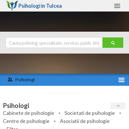
Psihologi in
Tulcea
Tulcea
Alte judete
Ajutor
Contact
Alba
Arad
Psihologi
Arges
Activitate recenta
Bacau
Specialitati
Psihologi
Bihor
Cabinete de psihologie
Societati de psihologie
Servicii
Centre de psihologie
Asociatii de psihologie
Bistrita-Nasaud
Articole