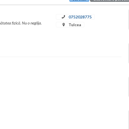
0752028775
tatea fizică. Nu o neglija.
Tulcea