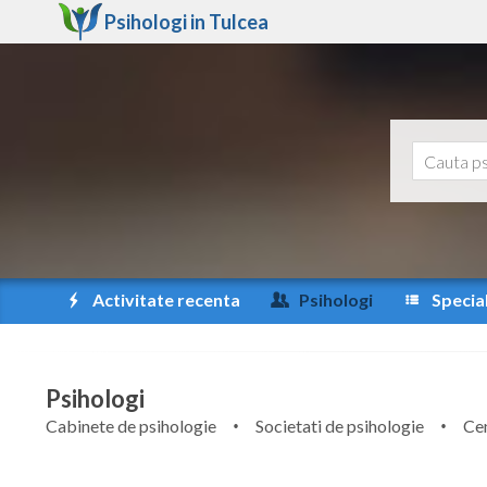
Psihologi in
Tulcea
Activitate recenta
Psihologi
Special
Psihologi
Cabinete de psihologie
Societati de psihologie
Cen