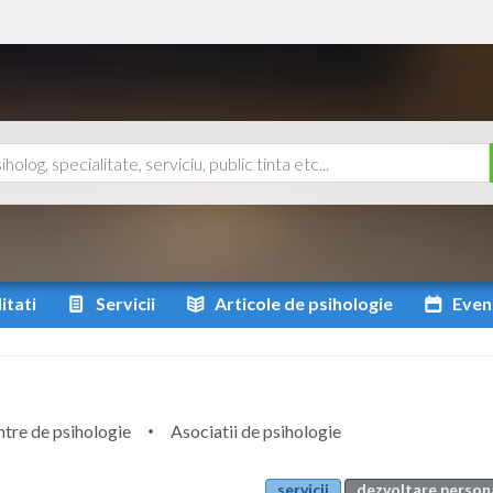
itati
Servicii
Articole
de psihologie
Even
tre de psihologie
Asociatii de psihologie
servicii
dezvoltare person