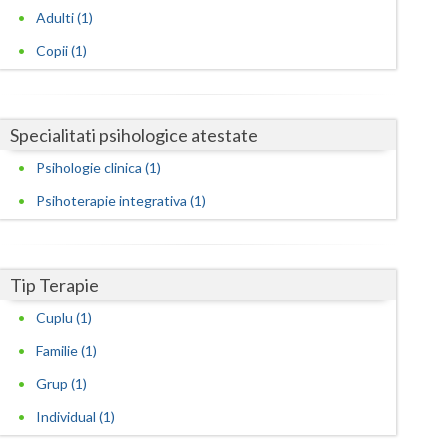
Harghita
Adulti (1)
Hunedoara
Copii (1)
Ialomita
Iasi
Specialitati psihologice atestate
Ilfov
Psihologie clinica (1)
Psihoterapie integrativa (1)
Maramures
Mehedinti
Tip Terapie
Mures
Cuplu (1)
Neamt
Familie (1)
Olt
Grup (1)
Prahova
Individual (1)
Salaj