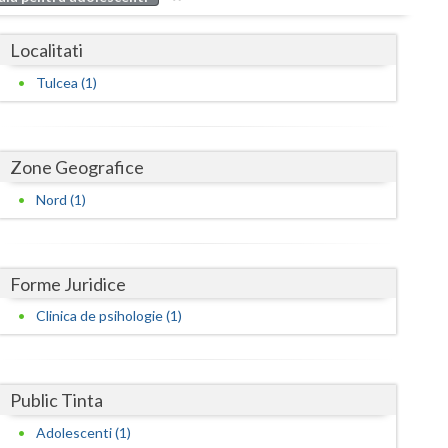
Buzau
Localitati
Calarasi
Tulcea (1)
Caras-Severin
Cluj
Zone Geografice
Constanta
Nord (1)
Covasna
Dambovita
Forme Juridice
Dolj
Clinica de psihologie (1)
Galati
Giurgiu
Public Tinta
Gorj
Adolescenti (1)