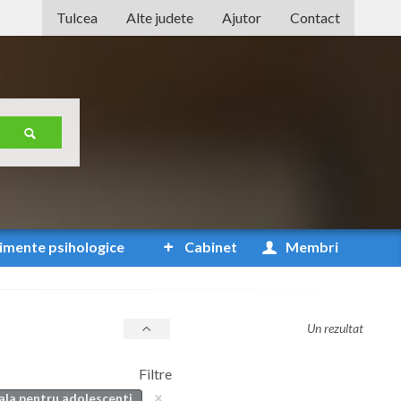
Tulcea
Alte judete
Ajutor
Contact
Alba
Arad
Arges
Bacau
Bihor
Bistrita-Nasaud
imente
psihologice
Cabinet
Membri
Botosani
Braila
Un rezultat
Brasov
Filtre
Bucuresti
ala pentru adolescenti