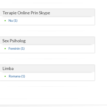
Satu-Mare
Terapie Online Prin Skype
Sibiu
Nu (1)
Suceava
Teleorman
Sex Psiholog
Timis
Feminin (1)
Tulcea
Valcea
Limba
Vaslui
Romana (1)
Vrancea