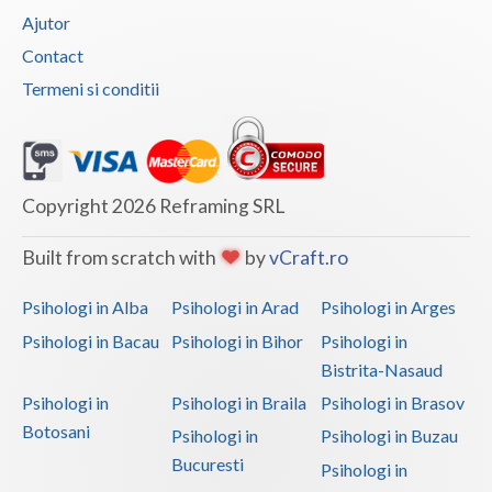
Ajutor
Terapie suportiva pentru persoanele care sufera... (1)
Contact
Terapii de scurta durata (1)
Termeni si conditii
Copyright 2026 Reframing SRL
Built from scratch with
by
vCraft.ro
Psihologi in Alba
Psihologi in Arad
Psihologi in Arges
Psihologi in Bacau
Psihologi in Bihor
Psihologi in
Bistrita-Nasaud
Psihologi in
Psihologi in Braila
Psihologi in Brasov
Botosani
Psihologi in
Psihologi in Buzau
Bucuresti
Psihologi in