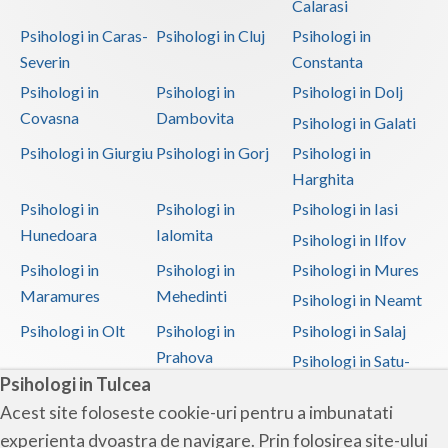
Calarasi
Psihologi in Caras-
Psihologi in Cluj
Psihologi in
Severin
Constanta
Psihologi in
Psihologi in
Psihologi in Dolj
Covasna
Dambovita
Psihologi in Galati
Psihologi in Giurgiu
Psihologi in Gorj
Psihologi in
Harghita
Psihologi in
Psihologi in
Psihologi in Iasi
Hunedoara
Ialomita
Psihologi in Ilfov
Psihologi in
Psihologi in
Psihologi in Mures
Maramures
Mehedinti
Psihologi in Neamt
Psihologi in Olt
Psihologi in
Psihologi in Salaj
Prahova
Psihologi in Satu-
Psihologi in Tulcea
Mare
Acest site foloseste cookie-uri pentru a imbunatati
Psihologi in Sibiu
Psihologi in
Psihologi in
experienta dvoastra de navigare. Prin folosirea site-ului
Suceava
Teleorman