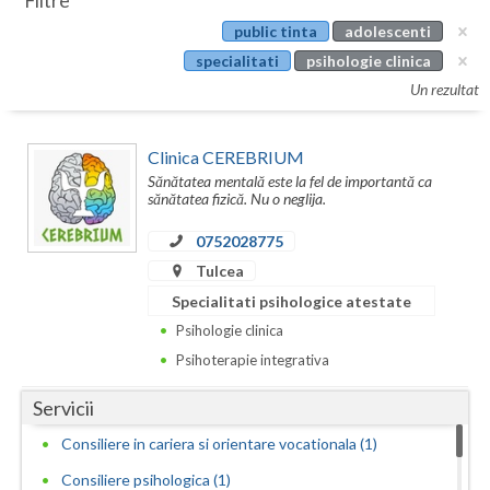
Filtre
Botosani
public tinta
adolescenti
Evenimente
Braila
specialitati
psihologie clinica
Cabinet
Un rezultat
Brasov
Membri
Bucuresti
Clinica CEREBRIUM
Sănătatea mentală este la fel de importantă ca
Buzau
sănătatea fizică. Nu o neglija.
Calarasi
0752028775
Tulcea
Caras-Severin
Specialitati psihologice atestate
Cluj
Psihologie clinica
Psihoterapie integrativa
Constanta
Servicii
Covasna
Consiliere in cariera si orientare vocationala (1)
Dambovita
Consiliere psihologica (1)