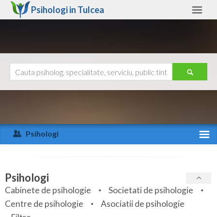
Psihologi in
Tulcea
Tulcea
Alte judete
Ajutor
Contact
Alba
Arad
Psihologi
Arges
Activitate recenta
Bacau
Specialitati
Psihologi
Bihor
Cabinete de psihologie
Societati de psihologie
Servicii
Centre de psihologie
Asociatii de psihologie
Bistrita-Nasaud
Articole