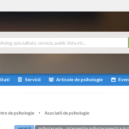
itati
Servicii
Articole
de psihologie
Even
tre de psihologie
Asociatii de psihologie
servicii
psihoterapie - interventie psihoterapeutica in 