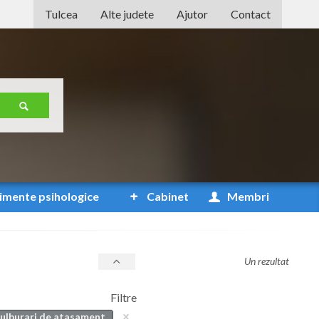
Tulcea
Alte judete
Ajutor
Contact
Alba
Arad
Arges
Bacau
Bihor
Bistrita-Nasaud
imente
psihologice
Cabinet
Membri
Botosani
Braila
Un rezultat
Brasov
Filtre
Bucuresti
tulburari de atasament