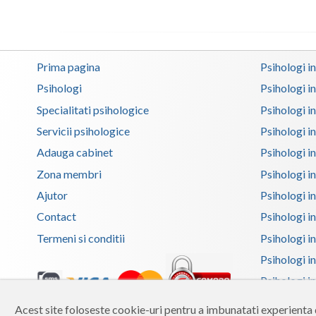
Prima pagina
Psihologi i
Psihologi
Psihologi i
Specialitati psihologice
Psihologi i
Servicii psihologice
Psihologi i
Adauga cabinet
Psihologi i
Zona membri
Psihologi i
Ajutor
Psihologi in
Contact
Psihologi i
Termeni si conditii
Psihologi in
Psihologi i
Psihologi in
Psihologi i
Acest site foloseste cookie-uri pentru a imbunatati experienta d
Copyright 2026 Reframing SRL