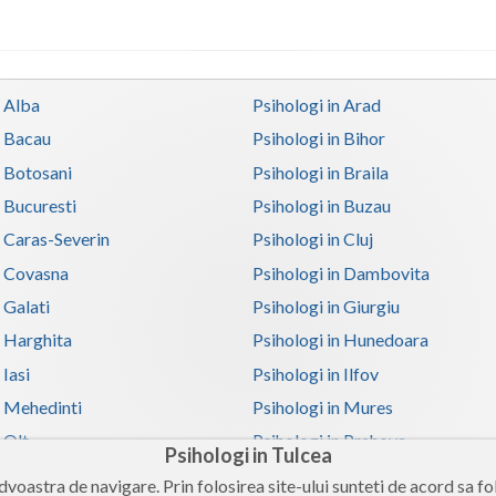
n Alba
Psihologi in Arad
n Bacau
Psihologi in Bihor
n Botosani
Psihologi in Braila
n Bucuresti
Psihologi in Buzau
n Caras-Severin
Psihologi in Cluj
n Covasna
Psihologi in Dambovita
 Galati
Psihologi in Giurgiu
n Harghita
Psihologi in Hunedoara
 Iasi
Psihologi in Ilfov
n Mehedinti
Psihologi in Mures
 Olt
Psihologi in Prahova
Psihologi in Tulcea
n Satu-Mare
Psihologi in Sibiu
voastra de navigare. Prin folosirea site-ului sunteti de acord sa fol