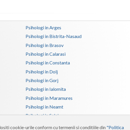
Satu-Mare
Sibiu
Psihologi in Arges
Suceava
Psihologi in Bistrita-Nasaud
Psihologi in Brasov
Teleorman
Psihologi in Calarasi
Timis
Psihologi in Constanta
Tulcea
Psihologi in Dolj
Valcea
Psihologi in Gorj
Psihologi in Ialomita
Vaslui
Psihologi in Maramures
Vrancea
Psihologi in Neamt
Psihologi in Salaj
Psihologi in Suceava
ositi cookie-urile conform cu termenii si conditiile din
"Politica