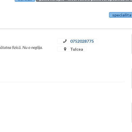
specialita
0752028775
tatea fizică. Nu o neglija.
Tulcea