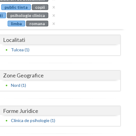
Buzau
public tinta
copii
ti
psihologie clinica
Calarasi
limba
romana
Caras-Severin
Localitati
Cluj
Tulcea (1)
Constanta
Covasna
Zone Geografice
Dambovita
Nord (1)
Dolj
Galati
Forme Juridice
Giurgiu
Clinica de psihologie (1)
Gorj