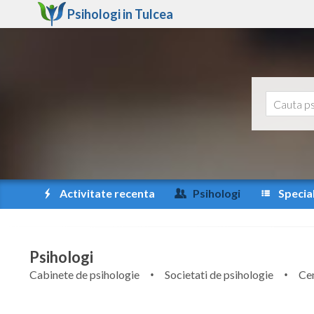
Psihologi in
Tulcea
Activitate recenta
Psihologi
Special
Psihologi
Cabinete de psihologie
Societati de psihologie
Cen