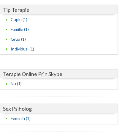
Harghita
Tip Terapie
Hunedoara
Cuplu (1)
Ialomita
Familie (1)
Iasi
Grup (1)
Ilfov
Individual (1)
Maramures
Mehedinti
Terapie Online Prin Skype
Nu (1)
Mures
Neamt
Sex Psiholog
Olt
Feminin (1)
Prahova
Salaj