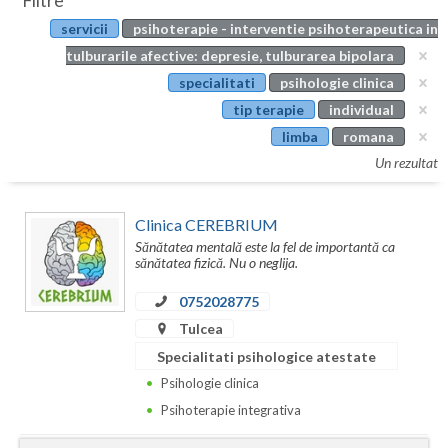
Filtre
Botosani
servicii
psihoterapie - interventie psihoterapeutica in
Evenimente
Braila
tulburarile afective: depresie, tulburarea bipolara
Cabinet
specialitati
psihologie clinica
Brasov
tip terapie
individual
Membri
Bucuresti
limba
romana
Un rezultat
Buzau
Calarasi
Clinica CEREBRIUM
Sănătatea mentală este la fel de importantă ca
Caras-Severin
sănătatea fizică. Nu o neglija.
Cluj
0752028775
Tulcea
Constanta
Specialitati psihologice atestate
Covasna
Psihologie clinica
Psihoterapie integrativa
Dambovita