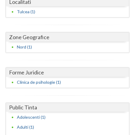
Localitati
Dolj
Tulcea (1)
Galati
Giurgiu
Zone Geografice
Gorj
Nord (1)
Harghita
Hunedoara
Forme Juridice
Ialomita
Clinica de psihologie (1)
Iasi
Ilfov
Public Tinta
Maramures
Adolescenti (1)
Mehedinti
Adulti (1)
Mures