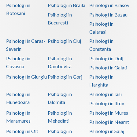
Psihologi in
Psihologi in Braila
Psihologi in Brasov
Botosani
Psihologi in
Psihologi in Buzau
Bucuresti
Psihologi in
Calarasi
Psihologi in Caras-
Psihologi in Cluj
Psihologi in
Severin
Constanta
Psihologi in
Psihologi in
Psihologi in Dolj
Covasna
Dambovita
Psihologi in Galati
Psihologi in Giurgiu
Psihologi in Gorj
Psihologi in
Harghita
Psihologi in
Psihologi in
Psihologi in Iasi
Hunedoara
Ialomita
Psihologi in Ilfov
Psihologi in
Psihologi in
Psihologi in Mures
Maramures
Mehedinti
Psihologi in Neamt
Psihologi in Olt
Psihologi in
Psihologi in Salaj