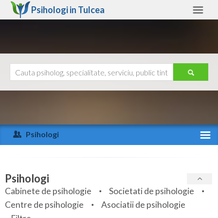
Psihologi in
Tulcea
Tulcea
Alte judete
Ajutor
Contact
Alba
Arad
Psihologi
Arges
Activitate recenta
Bacau
Specialitati
Psihologi
Bihor
Cabinete de psihologie
Societati de psihologie
Servicii
Centre de psihologie
Asociatii de psihologie
Bistrita-Nasaud
Articole