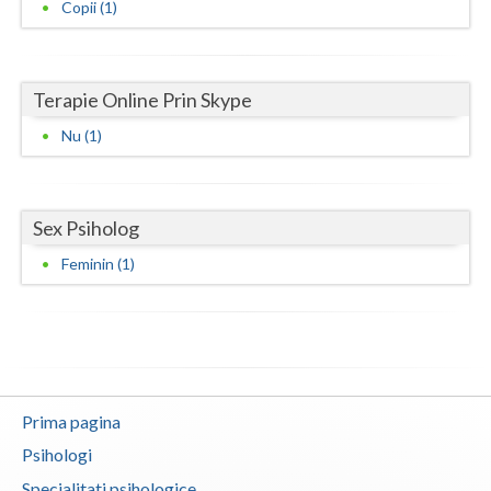
Copii (1)
Neamt
Olt
Terapie Online Prin Skype
Prahova
Nu (1)
Salaj
Satu-Mare
Sex Psiholog
Sibiu
Feminin (1)
Suceava
Teleorman
Timis
Prima pagina
Tulcea
Psihologi
Valcea
Specialitati psihologice