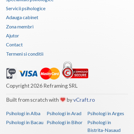
Servicii psihologice
Vaslui
Adauga cabinet
Vrancea
Zona membri
Ajutor
Contact
Termeni si conditii
Copyright 2026 Reframing SRL
Built from scratch with
by
vCraft.ro
Psihologi in Alba
Psihologi in Arad
Psihologi in Arges
Psihologi in Bacau
Psihologi in Bihor
Psihologi in
Bistrita-Nasaud