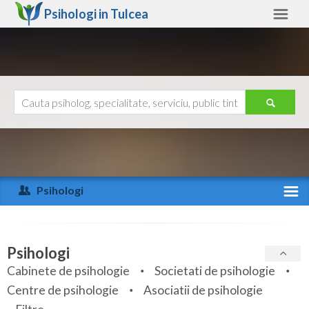
Psihologi in
Tulcea
Tulcea
Alte judete
Ajutor
Contact
Alba
Arad
Psihologi
Arges
Activitate recenta
Bacau
Specialitati
Psihologi
Bihor
Cabinete de psihologie
Societati de psihologie
Servicii
Centre de psihologie
Asociatii de psihologie
Bistrita-Nasaud
Articole