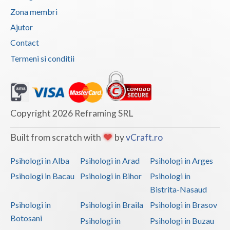
Zona membri
Vaslui
Ajutor
Vrancea
Contact
Termeni si conditii
Copyright 2026 Reframing SRL
Built from scratch with
by
vCraft.ro
Psihologi in Alba
Psihologi in Arad
Psihologi in Arges
Psihologi in Bacau
Psihologi in Bihor
Psihologi in
Bistrita-Nasaud
Psihologi in
Psihologi in Braila
Psihologi in Brasov
Botosani
Psihologi in
Psihologi in Buzau