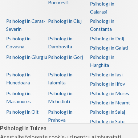
Bucuresti
Psihologi in
Calarasi
Psihologi in Caras-
Psihologi in Cluj
Psihologi in
Severin
Constanta
Psihologi in
Psihologi in
Psihologi in Dolj
Covasna
Dambovita
Psihologi in Galati
Psihologi in Giurgiu
Psihologi in Gorj
Psihologi in
Harghita
Psihologi in
Psihologi in
Psihologi in Iasi
Hunedoara
Ialomita
Psihologi in Ilfov
Psihologi in
Psihologi in
Psihologi in Mures
Maramures
Mehedinti
Psihologi in Neamt
Psihologi in Olt
Psihologi in
Psihologi in Salaj
Prahova
Psihologi in Satu-
Psihologi in Tulcea
Mare
Acest site foloseste cookie-uri pentru a imbunatati