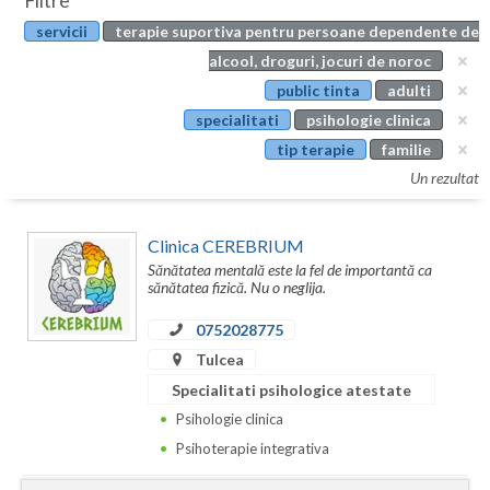
Filtre
Botosani
servicii
terapie suportiva pentru persoane dependente de
Evenimente
Braila
alcool, droguri, jocuri de noroc
Cabinet
public tinta
adulti
Brasov
specialitati
psihologie clinica
Membri
Bucuresti
tip terapie
familie
Un rezultat
Buzau
Calarasi
Clinica CEREBRIUM
Sănătatea mentală este la fel de importantă ca
Caras-Severin
sănătatea fizică. Nu o neglija.
Cluj
0752028775
Tulcea
Constanta
Specialitati psihologice atestate
Covasna
Psihologie clinica
Psihoterapie integrativa
Dambovita