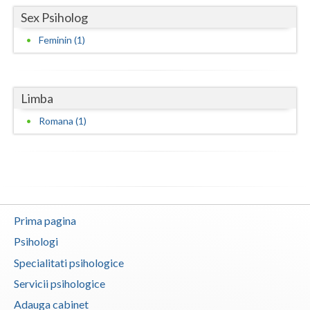
Sex Psiholog
Neamt
Feminin (1)
Olt
Prahova
Limba
Salaj
Romana (1)
Satu-Mare
Sibiu
Suceava
Teleorman
Prima pagina
Psihologi
Timis
Specialitati psihologice
Tulcea
Servicii psihologice
Valcea
Adauga cabinet