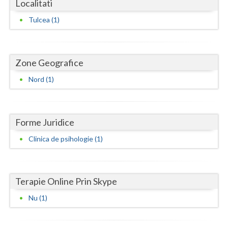
Localitati
Dolj
Tulcea (1)
Galati
Giurgiu
Zone Geografice
Gorj
Nord (1)
Harghita
Hunedoara
Forme Juridice
Ialomita
Clinica de psihologie (1)
Iasi
Ilfov
Terapie Online Prin Skype
Maramures
Nu (1)
Mehedinti
Mures