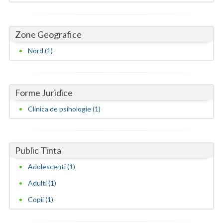
Dolj
Galati
Zone Geografice
Giurgiu
Nord (1)
Gorj
Harghita
Forme Juridice
Hunedoara
Clinica de psihologie (1)
Ialomita
Iasi
Public Tinta
Ilfov
Adolescenti (1)
Maramures
Adulti (1)
Copii (1)
Mehedinti
Mures