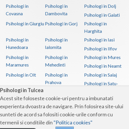
Psihologi in
Psihologi in
Psihologi in Dolj
Covasna
Dambovita
Psihologi in Galati
Psihologi in Giurgiu
Psihologi in Gorj
Psihologi in
Harghita
Psihologi in
Psihologi in
Psihologi in Iasi
Hunedoara
Ialomita
Psihologi in Ilfov
Psihologi in
Psihologi in
Psihologi in Mures
Maramures
Mehedinti
Psihologi in Neamt
Psihologi in Olt
Psihologi in
Psihologi in Salaj
Prahova
Psihologi in Satu-
Psihologi in Tulcea
Mare
Acest site foloseste cookie-uri pentru a imbunatati
Psihologi in Sibiu
Psihologi in
Psihologi in
experienta dvoastra de navigare. Prin folosirea site-ului
Suceava
Teleorman
sunteti de acord sa folositi cookie-urile conform cu
Psihologi in Timis
Psihologi in Tulcea
Psihologi in Valcea
termenii si conditiile din
"Politica cookies"
Psihologi in Vaslui
Psihologi in