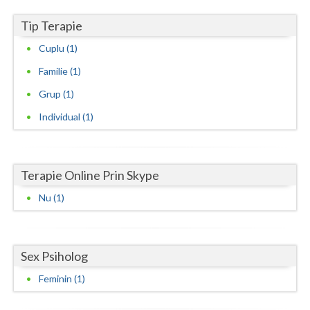
Tip Terapie
Neamt
Cuplu (1)
Olt
Familie (1)
Prahova
Grup (1)
Salaj
Individual (1)
Satu-Mare
Sibiu
Terapie Online Prin Skype
Suceava
Nu (1)
Teleorman
Timis
Sex Psiholog
Tulcea
Feminin (1)
Valcea