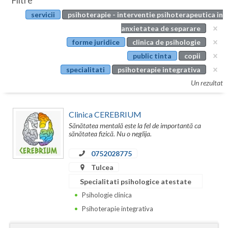
Filtre
Botosani
servicii
psihoterapie - interventie psihoterapeutica in
Evenimente
Braila
anxietatea de separare
Cabinet
forme juridice
clinica de psihologie
Brasov
public tinta
copii
Membri
Bucuresti
specialitati
psihoterapie integrativa
Un rezultat
Buzau
Calarasi
Clinica CEREBRIUM
Sănătatea mentală este la fel de importantă ca
Caras-Severin
sănătatea fizică. Nu o neglija.
Cluj
0752028775
Tulcea
Constanta
Specialitati psihologice atestate
Covasna
Psihologie clinica
Psihoterapie integrativa
Dambovita