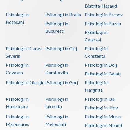
Bistrita-Nasaud
Psihologi in
Psihologi in Braila
Psihologi in Brasov
Botosani
Psihologi in
Psihologi in Buzau
Bucuresti
Psihologi in
Calarasi
Psihologi in Caras-
Psihologi in Cluj
Psihologi in
Severin
Constanta
Psihologi in
Psihologi in
Psihologi in Dolj
Covasna
Dambovita
Psihologi in Galati
Psihologi in Giurgiu
Psihologi in Gorj
Psihologi in
Harghita
Psihologi in
Psihologi in
Psihologi in Iasi
Hunedoara
Ialomita
Psihologi in Ilfov
Psihologi in
Psihologi in
Psihologi in Mures
Maramures
Mehedinti
Psihologi in Neamt