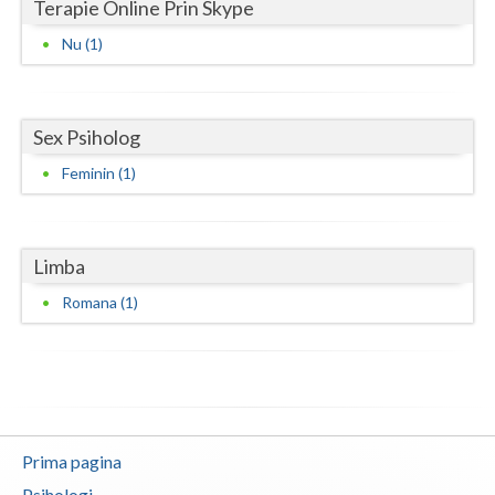
Terapie Online Prin Skype
Neamt
Nu (1)
Olt
Prahova
Sex Psiholog
Salaj
Feminin (1)
Satu-Mare
Sibiu
Limba
Romana (1)
Suceava
Teleorman
Timis
Tulcea
Prima pagina
Valcea
Psihologi