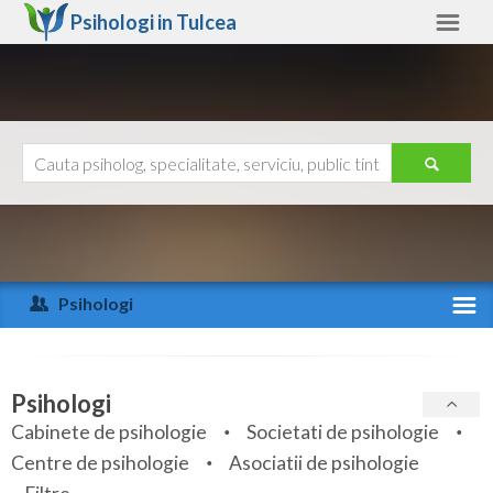
Psihologi in
Tulcea
Tulcea
Alte judete
Ajutor
Contact
Alba
Arad
Psihologi
Arges
Activitate recenta
Bacau
Specialitati
Psihologi
Bihor
Cabinete de psihologie
Societati de psihologie
Servicii
Centre de psihologie
Asociatii de psihologie
Bistrita-Nasaud
Articole