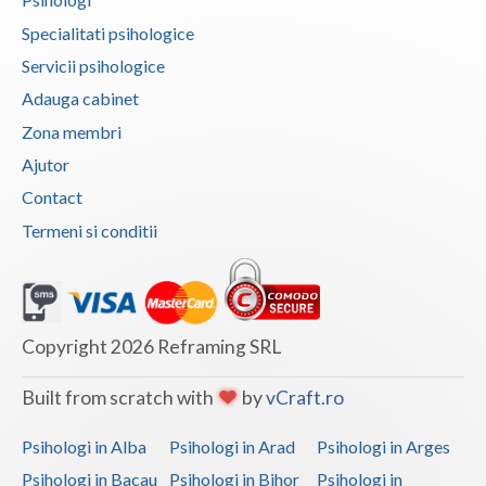
Vaslui
Specialitati psihologice
Servicii psihologice
Vrancea
Adauga cabinet
Zona membri
Ajutor
Contact
Termeni si conditii
Copyright 2026 Reframing SRL
Built from scratch with
by
vCraft.ro
Psihologi in Alba
Psihologi in Arad
Psihologi in Arges
Psihologi in Bacau
Psihologi in Bihor
Psihologi in