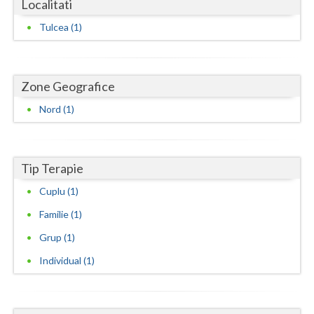
Localitati
Dolj
Tulcea (1)
Galati
Giurgiu
Zone Geografice
Gorj
Nord (1)
Harghita
Hunedoara
Tip Terapie
Ialomita
Cuplu (1)
Iasi
Familie (1)
Ilfov
Grup (1)
Maramures
Individual (1)
Mehedinti
Mures