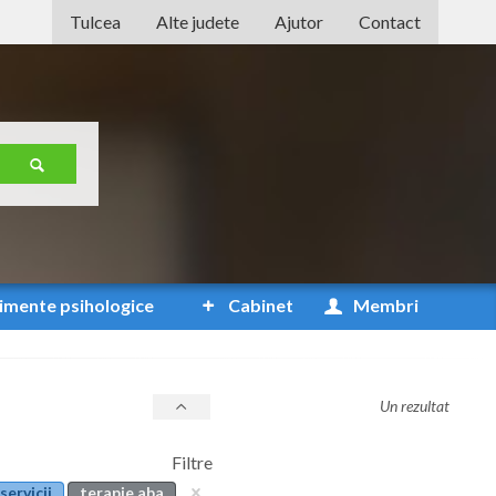
Tulcea
Alte judete
Ajutor
Contact
Alba
Arad
Arges
Bacau
Bihor
Bistrita-Nasaud
imente
psihologice
Cabinet
Membri
Botosani
Braila
Un rezultat
Brasov
Filtre
Bucuresti
servicii
terapie aba