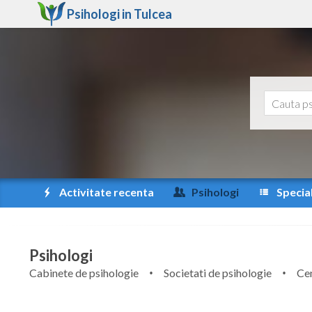
Psihologi in
Tulcea
Activitate recenta
Psihologi
Special
Psihologi
Cabinete de psihologie
Societati de psihologie
Cen