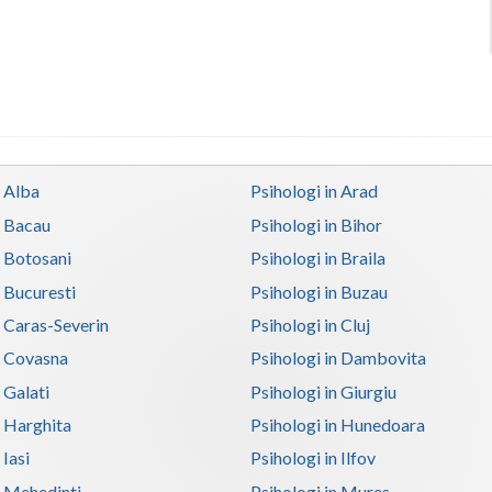
n Alba
Psihologi in Arad
n Bacau
Psihologi in Bihor
n Botosani
Psihologi in Braila
n Bucuresti
Psihologi in Buzau
n Caras-Severin
Psihologi in Cluj
n Covasna
Psihologi in Dambovita
 Galati
Psihologi in Giurgiu
n Harghita
Psihologi in Hunedoara
 Iasi
Psihologi in Ilfov
n Mehedinti
Psihologi in Mures