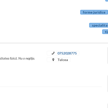
forme juridice
specialita
ti
0752028775
tatea fizică. Nu o neglija.
Tulcea