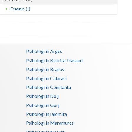
Harghita
Feminin (1)
Hunedoara
Ialomita
Iasi
Ilfov
Psihologi in Arges
Psihologi in Bistrita-Nasaud
Maramures
Psihologi in Brasov
Mehedinti
Psihologi in Calarasi
Mures
Psihologi in Constanta
Neamt
Psihologi in Dolj
Psihologi in Gorj
Olt
Psihologi in Ialomita
Prahova
Psihologi in Maramures
Salaj
Psihologi in Neamt