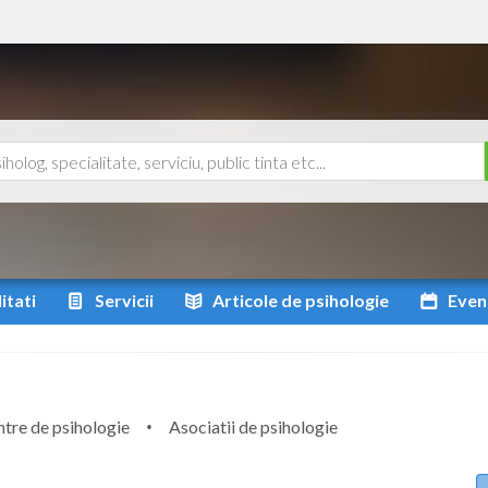
itati
Servicii
Articole
de psihologie
Even
tre de psihologie
Asociatii de psihologie