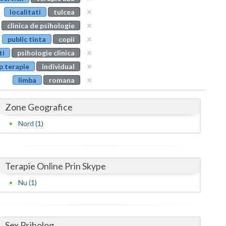
Buzau
localitati
tulcea
clinica de psihologie
Calarasi
public tinta
copii
Caras-Severin
ti
psihologie clinica
p terapie
individual
Cluj
limba
romana
Constanta
Zone Geografice
Covasna
Nord (1)
Dambovita
Dolj
Terapie Online Prin Skype
Galati
Nu (1)
Giurgiu
Gorj
Sex Psiholog