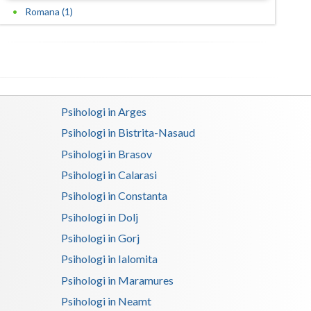
Romana (1)
Satu-Mare
Sibiu
Suceava
Teleorman
Psihologi in Arges
Psihologi in Bistrita-Nasaud
Timis
Psihologi in Brasov
Tulcea
Psihologi in Calarasi
Valcea
Psihologi in Constanta
Psihologi in Dolj
Vaslui
Psihologi in Gorj
Vrancea
Psihologi in Ialomita
Psihologi in Maramures
Psihologi in Neamt