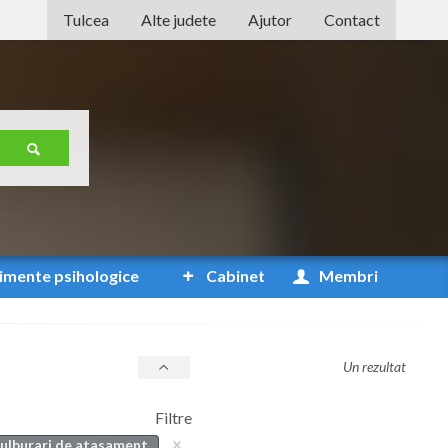
Tulcea
Alte judete
Ajutor
Contact
Alba
Arad
Arges
Bacau
Bihor
Bistrita-Nasaud
imente
psihologice
Cabinet
Membri
Botosani
Braila
Un rezultat
Brasov
Filtre
Bucuresti
tulburari de atasament