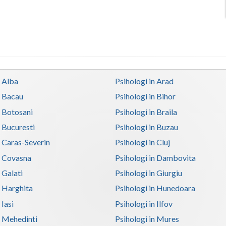
n Alba
Psihologi in Arad
n Bacau
Psihologi in Bihor
n Botosani
Psihologi in Braila
n Bucuresti
Psihologi in Buzau
n Caras-Severin
Psihologi in Cluj
n Covasna
Psihologi in Dambovita
 Galati
Psihologi in Giurgiu
n Harghita
Psihologi in Hunedoara
 Iasi
Psihologi in Ilfov
n Mehedinti
Psihologi in Mures