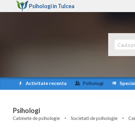
Psihologi in
Tulcea
Activitate recenta
Psihologi
Special
Psihologi
Cabinete de psihologie
Societati de psihologie
Cen