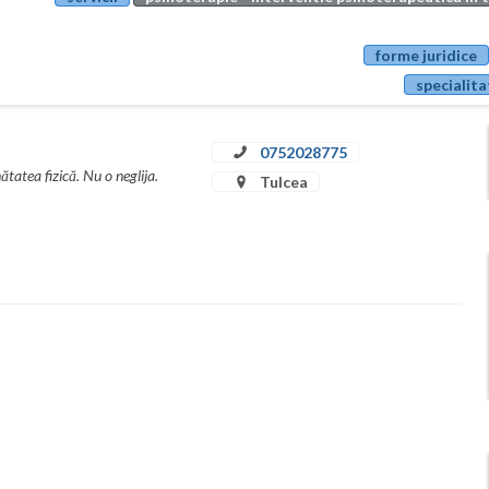
forme juridice
specialita
0752028775
tatea fizică. Nu o neglija.
Tulcea