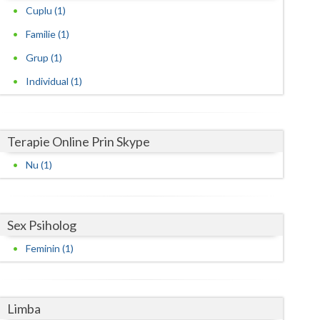
Harghita
Cuplu (1)
Hunedoara
Familie (1)
Grup (1)
Ialomita
Individual (1)
Iasi
Ilfov
Terapie Online Prin Skype
Maramures
Nu (1)
Mehedinti
Mures
Sex Psiholog
Neamt
Feminin (1)
Olt
Prahova
Limba
Salaj