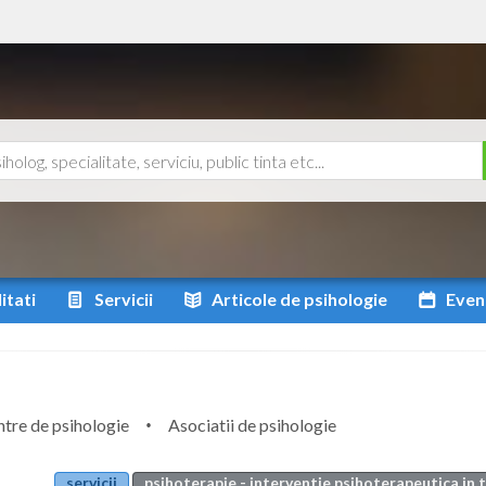
itati
Servicii
Articole
de psihologie
Even
tre de psihologie
Asociatii de psihologie
servicii
psihoterapie - interventie psihoterapeutica in 