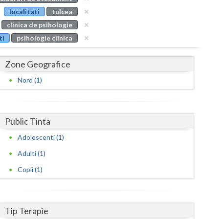
Buzau
localitati
tulcea
clinica de psihologie
Calarasi
ti
psihologie clinica
Caras-Severin
Zone Geografice
Cluj
Nord (1)
Constanta
Covasna
Public Tinta
Dambovita
Adolescenti (1)
Dolj
Adulti (1)
Galati
Copii (1)
Giurgiu
Gorj
Tip Terapie