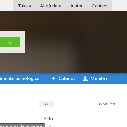
Tulcea
Alte judete
Ajutor
Contact
Alba
Arad
Arges
Bacau
Bihor
Bistrita-Nasaud
imente
psihologice
Cabinet
Membri
Botosani
Braila
Un rezultat
Brasov
Filtre
Bucuresti
anxietatea de separare