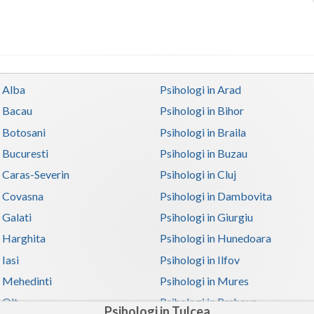
n Alba
Psihologi in Arad
n Bacau
Psihologi in Bihor
n Botosani
Psihologi in Braila
n Bucuresti
Psihologi in Buzau
n Caras-Severin
Psihologi in Cluj
n Covasna
Psihologi in Dambovita
 Galati
Psihologi in Giurgiu
n Harghita
Psihologi in Hunedoara
 Iasi
Psihologi in Ilfov
n Mehedinti
Psihologi in Mures
 Olt
Psihologi in Prahova
Psihologi in Tulcea