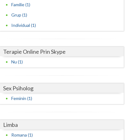
Harghita
Familie (1)
Hunedoara
Grup (1)
Individual (1)
Ialomita
Iasi
Terapie Online Prin Skype
Ilfov
Nu (1)
Maramures
Mehedinti
Sex Psiholog
Mures
Feminin (1)
Neamt
Olt
Limba
Prahova
Romana (1)
Salaj