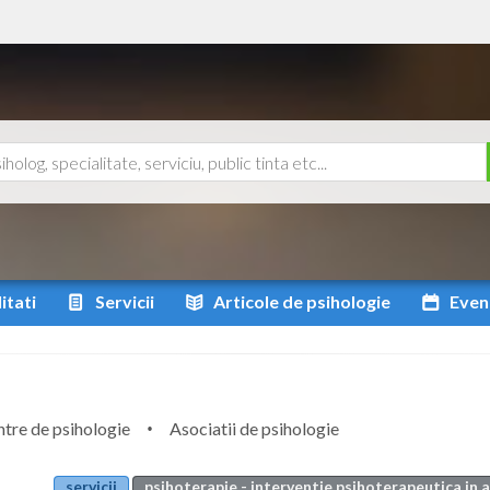
itati
Servicii
Articole
de psihologie
Even
tre de psihologie
Asociatii de psihologie
servicii
psihoterapie - interventie psihoterapeutica in 