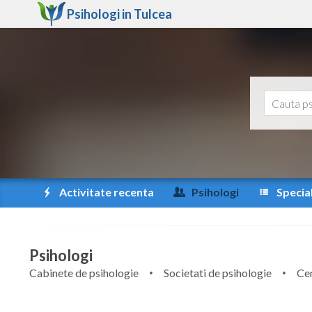
Psihologi in
Tulcea
Activitate recenta
Psihologi
Special
Psihologi
Cabinete de psihologie
Societati de psihologie
Cen