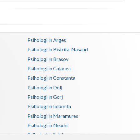
Satu-Mare
Sibiu
Suceava
Psihologi in Arges
Teleorman
Psihologi in Bistrita-Nasaud
Psihologi in Brasov
Timis
Psihologi in Calarasi
Tulcea
Psihologi in Constanta
Valcea
Psihologi in Dolj
Psihologi in Gorj
Vaslui
Psihologi in Ialomita
Vrancea
Psihologi in Maramures
Psihologi in Neamt
Psihologi in Salaj