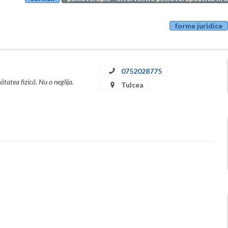
forme juridice
0752028775
tatea fizică. Nu o neglija.
Tulcea