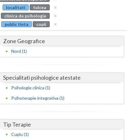
Buzau
localitati
tulcea
clinica de psihologie
Calarasi
public tinta
copii
Caras-Severin
Zone Geografice
Cluj
Nord (1)
Constanta
Covasna
Specialitati psihologice atestate
Dambovita
Psihologie clinica (1)
Dolj
Psihoterapie integrativa (1)
Galati
Giurgiu
Tip Terapie
Gorj
Cuplu (1)