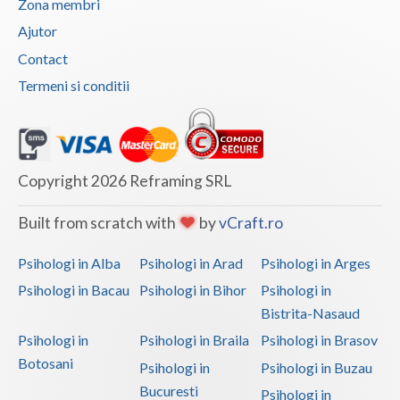
Zona membri
Vaslui
Ajutor
Contact
Vrancea
Termeni si conditii
Copyright 2026 Reframing SRL
Built from scratch with
by
vCraft.ro
Psihologi in Alba
Psihologi in Arad
Psihologi in Arges
Psihologi in Bacau
Psihologi in Bihor
Psihologi in
Bistrita-Nasaud
Psihologi in
Psihologi in Braila
Psihologi in Brasov
Botosani
Psihologi in
Psihologi in Buzau
Bucuresti
Psihologi in