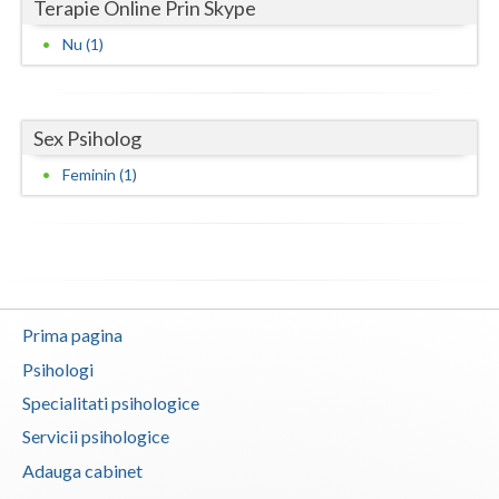
Terapie Online Prin Skype
Neamt
Nu (1)
Olt
Prahova
Sex Psiholog
Salaj
Feminin (1)
Satu-Mare
Sibiu
Suceava
Prima pagina
Teleorman
Psihologi
Timis
Specialitati psihologice
Servicii psihologice
Tulcea
Adauga cabinet
Valcea