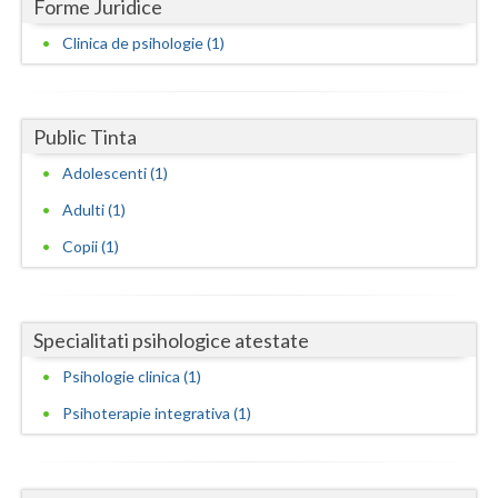
Forme Juridice
Dolj
Clinica de psihologie (1)
Galati
Giurgiu
Public Tinta
Gorj
Adolescenti (1)
Harghita
Adulti (1)
Hunedoara
Copii (1)
Ialomita
Iasi
Specialitati psihologice atestate
Ilfov
Psihologie clinica (1)
Maramures
Psihoterapie integrativa (1)
Mehedinti
Mures