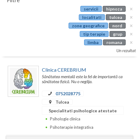
Filtre
Botosani
servicii
hipnoza
Evenimente
Braila
localitati
tulcea
Cabinet
zone geografice
nord
Brasov
tip terapie
grup
Membri
Bucuresti
limba
romana
Un rezultat
Buzau
Calarasi
Clinica CEREBRIUM
Sănătatea mentală este la fel de importantă ca
Caras-Severin
sănătatea fizică. Nu o neglija.
Cluj
0752028775
Tulcea
Constanta
Specialitati psihologice atestate
Covasna
Psihologie clinica
Psihoterapie integrativa
Dambovita