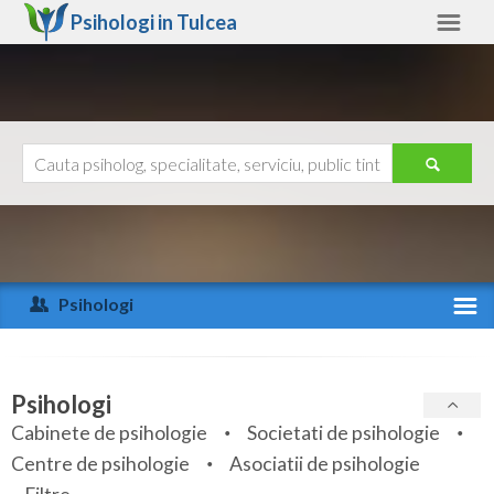
Psihologi in
Tulcea
Tulcea
Alte judete
Ajutor
Contact
Alba
Arad
Psihologi
Arges
Activitate recenta
Bacau
Specialitati
Psihologi
Bihor
Cabinete de psihologie
Societati de psihologie
Servicii
Centre de psihologie
Asociatii de psihologie
Bistrita-Nasaud
Articole