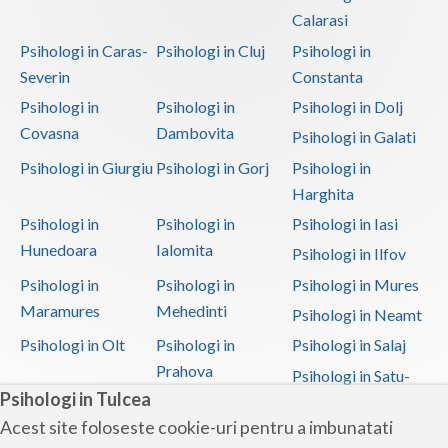
Calarasi
Psihologi in Caras-
Psihologi in Cluj
Psihologi in
Severin
Constanta
Psihologi in
Psihologi in
Psihologi in Dolj
Covasna
Dambovita
Psihologi in Galati
Psihologi in Giurgiu
Psihologi in Gorj
Psihologi in
Harghita
Psihologi in
Psihologi in
Psihologi in Iasi
Hunedoara
Ialomita
Psihologi in Ilfov
Psihologi in
Psihologi in
Psihologi in Mures
Maramures
Mehedinti
Psihologi in Neamt
Psihologi in Olt
Psihologi in
Psihologi in Salaj
Prahova
Psihologi in Satu-
Psihologi in Tulcea
Mare
Acest site foloseste cookie-uri pentru a imbunatati
Psihologi in Sibiu
Psihologi in
Psihologi in