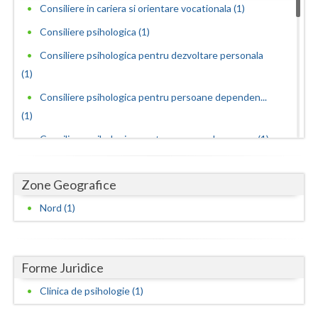
Dolj
Consiliere in cariera si orientare vocationala (1)
Galati
Consiliere psihologica (1)
Consiliere psihologica pentru dezvoltare personala
Giurgiu
(1)
Gorj
Consiliere psihologica pentru persoane dependen...
(1)
Harghita
Consiliere psihologica pentru persoanele care s... (1)
Hunedoara
Consiliere psihologica privind orientarea in ca... (1)
Ialomita
Zone Geografice
Consiliere psihologica vocationala (1)
Iasi
Nord (1)
Dezvoltare personala pentru adolescenti (1)
Ilfov
Dezvoltare personala pentru adulti (1)
Dezvoltare personala pentru copii (1)
Maramures
Forme Juridice
Hipnoza (1)
Mehedinti
Clinica de psihologie (1)
Interventie psihologica online (1)
Mures