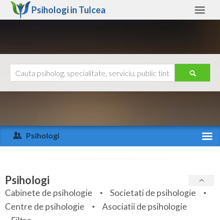
Psihologi in
Tulcea
Tulcea
Alte judete
Ajutor
Contact
Alba
Arad
Psihologi
Arges
Activitate recenta
Bacau
Specialitati
Psihologi
Bihor
Cabinete de psihologie
Societati de psihologie
Servicii
Centre de psihologie
Asociatii de psihologie
Bistrita-Nasaud
Articole