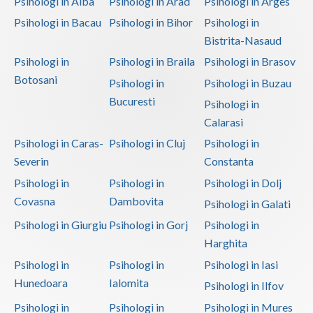
Psihologi in Alba
Psihologi in Arad
Psihologi in Arges
Terapie suportiva pentru persoane dependente de...
Psihologi in Bacau
Psihologi in Bihor
Psihologi in
(1)
Bistrita-Nasaud
Terapie suportiva pentru persoanele care sufera... (1)
Psihologi in
Psihologi in Braila
Psihologi in Brasov
Botosani
Psihologi in
Psihologi in Buzau
Terapii de scurta durata (1)
Bucuresti
Psihologi in
Calarasi
Psihologi in Caras-
Psihologi in Cluj
Psihologi in
Severin
Constanta
Psihologi in
Psihologi in
Psihologi in Dolj
Covasna
Dambovita
Psihologi in Galati
Psihologi in Giurgiu
Psihologi in Gorj
Psihologi in
Harghita
Psihologi in
Psihologi in
Psihologi in Iasi
Hunedoara
Ialomita
Psihologi in Ilfov
Psihologi in
Psihologi in
Psihologi in Mures