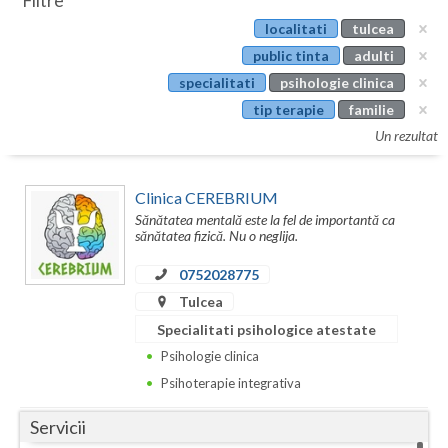
Filtre
Botosani
localitati
tulcea
Evenimente
Braila
public tinta
adulti
Cabinet
specialitati
psihologie clinica
Brasov
tip terapie
familie
Membri
Bucuresti
Un rezultat
Buzau
Clinica CEREBRIUM
Calarasi
Sănătatea mentală este la fel de importantă ca
sănătatea fizică. Nu o neglija.
Caras-Severin
0752028775
Cluj
Tulcea
Specialitati psihologice atestate
Constanta
Psihologie clinica
Covasna
Psihoterapie integrativa
Dambovita
Servicii