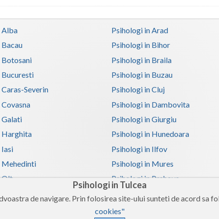
n Alba
Psihologi in Arad
n Bacau
Psihologi in Bihor
n Botosani
Psihologi in Braila
n Bucuresti
Psihologi in Buzau
n Caras-Severin
Psihologi in Cluj
n Covasna
Psihologi in Dambovita
 Galati
Psihologi in Giurgiu
n Harghita
Psihologi in Hunedoara
 Iasi
Psihologi in Ilfov
n Mehedinti
Psihologi in Mures
 Olt
Psihologi in Prahova
Psihologi in Tulcea
n Satu-Mare
Psihologi in Sibiu
voastra de navigare. Prin folosirea site-ului sunteti de acord sa fol
n Teleorman
Psihologi in Timis
cookies"