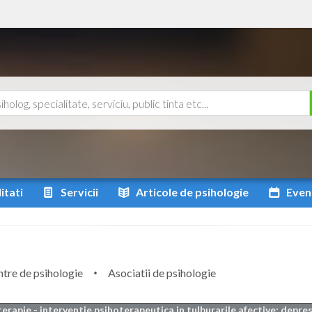
itati
Servicii
Articole
de psihologie
Even
tre de psihologie
Asociatii de psihologie
erapie - interventie psihoterapeutica in tulburarile afective: depres