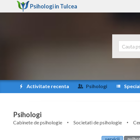
Psihologi in
Tulcea
Activitate recenta
Psihologi
Special
Psihologi
Cabinete de psihologie
Societati de psihologie
Cen
servicii
psihot