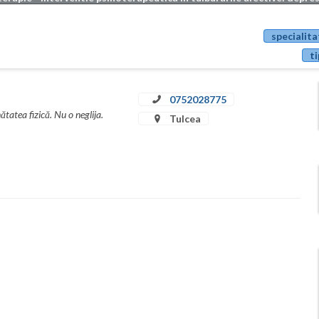
specialita
ti
0752028775
tatea fizică. Nu o neglija.
Tulcea