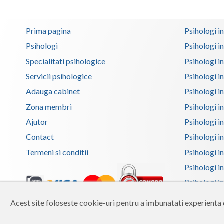
Prima pagina
Psihologi i
Psihologi
Psihologi i
Specialitati psihologice
Psihologi i
Servicii psihologice
Psihologi i
Adauga cabinet
Psihologi i
Zona membri
Psihologi i
Ajutor
Psihologi in
Contact
Psihologi i
Termeni si conditii
Psihologi in
Psihologi i
Psihologi in
Psihologi i
Acest site foloseste cookie-uri pentru a imbunatati experienta d
Copyright 2026 Reframing SRL
Psihologi i