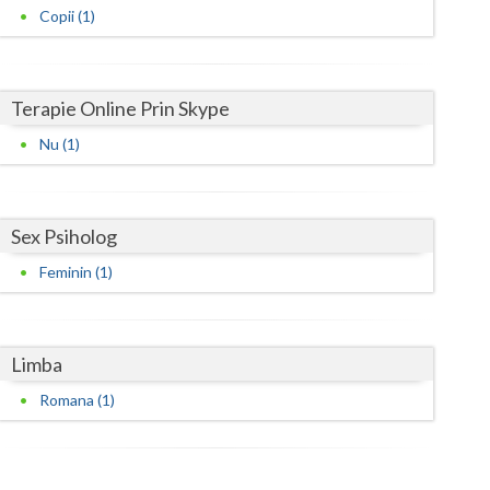
Harghita
Copii (1)
Hunedoara
Ialomita
Terapie Online Prin Skype
Iasi
Nu (1)
Ilfov
Maramures
Sex Psiholog
Mehedinti
Feminin (1)
Mures
Neamt
Limba
Olt
Romana (1)
Prahova
Salaj