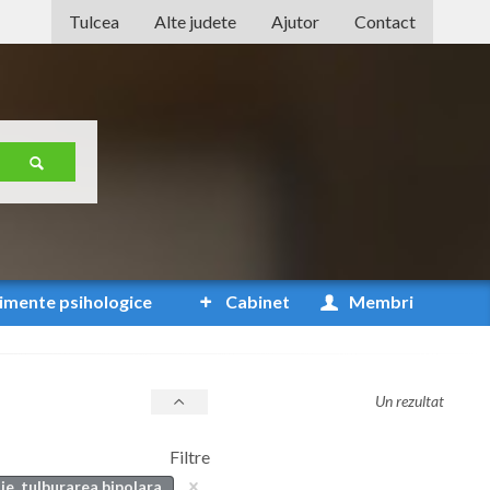
Tulcea
Alte judete
Ajutor
Contact
Alba
Arad
Arges
Bacau
Bihor
Bistrita-Nasaud
imente
psihologice
Cabinet
Membri
Botosani
Braila
Un rezultat
Brasov
Filtre
Bucuresti
ie, tulburarea bipolara