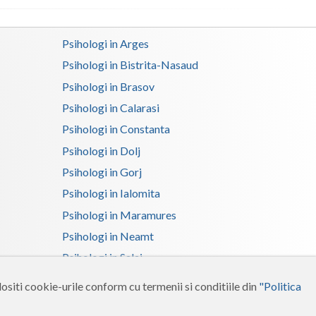
Satu-Mare
Psihologi in Arges
Sibiu
Psihologi in Bistrita-Nasaud
Suceava
Psihologi in Brasov
Psihologi in Calarasi
Teleorman
Psihologi in Constanta
Timis
Psihologi in Dolj
Tulcea
Psihologi in Gorj
Psihologi in Ialomita
Valcea
Psihologi in Maramures
Vaslui
Psihologi in Neamt
Vrancea
Psihologi in Salaj
Psihologi in Suceava
ositi cookie-urile conform cu termenii si conditiile din
"Politica
Psihologi in Tulcea