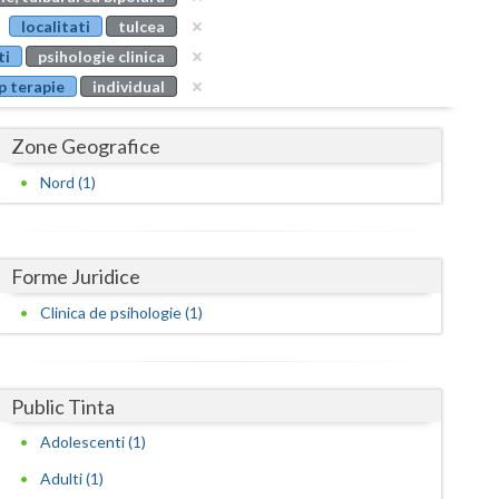
Buzau
localitati
tulcea
ti
psihologie clinica
Calarasi
p terapie
individual
Caras-Severin
Zone Geografice
Cluj
Nord (1)
Constanta
Covasna
Forme Juridice
Dambovita
Clinica de psihologie (1)
Dolj
Galati
Public Tinta
Giurgiu
Adolescenti (1)
Gorj
Adulti (1)