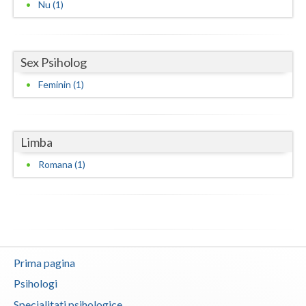
Nu (1)
Neamt
Olt
Sex Psiholog
Prahova
Feminin (1)
Salaj
Satu-Mare
Limba
Sibiu
Romana (1)
Suceava
Teleorman
Timis
Prima pagina
Tulcea
Psihologi
Valcea
Specialitati psihologice