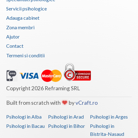
Servicii psihologice
Vaslui
Adauga cabinet
Vrancea
Zona membri
Ajutor
Contact
Termeni si conditii
Copyright 2026 Reframing SRL
Built from scratch with
by
vCraft.ro
Psihologi in Alba
Psihologi in Arad
Psihologi in Arges
Psihologi in Bacau
Psihologi in Bihor
Psihologi in
Bistrita-Nasaud