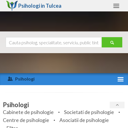
Psihologi in
Tulcea
Tulcea
Alte judete
Ajutor
Contact
Alba
Arad
Psihologi
Arges
Activitate recenta
Bacau
Specialitati
Psihologi
Bihor
Cabinete de psihologie
Societati de psihologie
Servicii
Centre de psihologie
Asociatii de psihologie
Bistrita-Nasaud
Articole