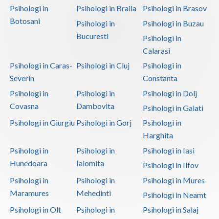
Psihologi in
Psihologi in Braila
Psihologi in Brasov
Botosani
Psihologi in
Psihologi in Buzau
Bucuresti
Psihologi in
Calarasi
Psihologi in Caras-
Psihologi in Cluj
Psihologi in
Severin
Constanta
Psihologi in
Psihologi in
Psihologi in Dolj
Covasna
Dambovita
Psihologi in Galati
Psihologi in Giurgiu
Psihologi in Gorj
Psihologi in
Harghita
Psihologi in
Psihologi in
Psihologi in Iasi
Hunedoara
Ialomita
Psihologi in Ilfov
Psihologi in
Psihologi in
Psihologi in Mures
Maramures
Mehedinti
Psihologi in Neamt
Psihologi in Olt
Psihologi in
Psihologi in Salaj