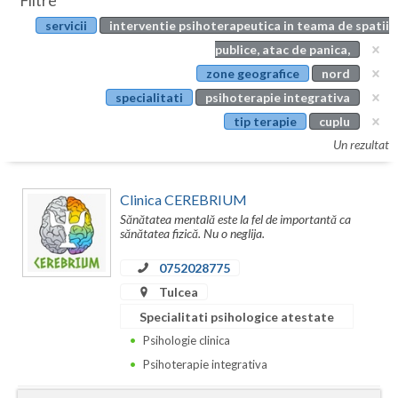
Filtre
Botosani
servicii
interventie psihoterapeutica in teama de spatii
Evenimente
Braila
publice, atac de panica,
Cabinet
zone geografice
nord
Brasov
specialitati
psihoterapie integrativa
Membri
Bucuresti
tip terapie
cuplu
Un rezultat
Buzau
Calarasi
Clinica CEREBRIUM
Sănătatea mentală este la fel de importantă ca
Caras-Severin
sănătatea fizică. Nu o neglija.
Cluj
0752028775
Tulcea
Constanta
Specialitati psihologice atestate
Covasna
Psihologie clinica
Psihoterapie integrativa
Dambovita