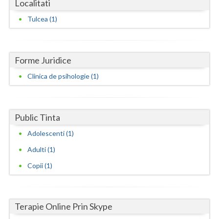
Localitati
Dolj
Tulcea (1)
Galati
Giurgiu
Forme Juridice
Gorj
Clinica de psihologie (1)
Harghita
Hunedoara
Public Tinta
Ialomita
Adolescenti (1)
Iasi
Adulti (1)
Ilfov
Copii (1)
Maramures
Mehedinti
Terapie Online Prin Skype
Mures