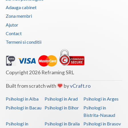
Adauga cabinet
Terapie suportiva pentru persoanele care sufera... (1)
Zona membri
Terapii de scurta durata (1)
Ajutor
Contact
Termeni si conditii
Copyright 2026 Reframing SRL
Built from scratch with
by
vCraft.ro
Psihologi in Alba
Psihologi in Arad
Psihologi in Arges
Psihologi in Bacau
Psihologi in Bihor
Psihologi in
Bistrita-Nasaud
Psihologi in
Psihologi in Braila
Psihologi in Brasov