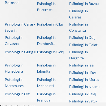
Botosani
Psihologi in
Psihologi in Buzau
Bucuresti
Psihologi in
Calarasi
Psihologi in Caras-
Psihologi in Cluj
Psihologi in
Severin
Constanta
Psihologi in
Psihologi in
Psihologi in Dolj
Covasna
Dambovita
Psihologi in Galati
Psihologi in Giurgiu
Psihologi in Gorj
Psihologi in
Harghita
Psihologi in
Psihologi in
Psihologi in Iasi
Hunedoara
Ialomita
Psihologi in Ilfov
Psihologi in
Psihologi in
Psihologi in Mures
Maramures
Mehedinti
Psihologi in Neamt
Psihologi in Olt
Psihologi in
Psihologi in Salaj
Prahova
Psihologi in Satu-