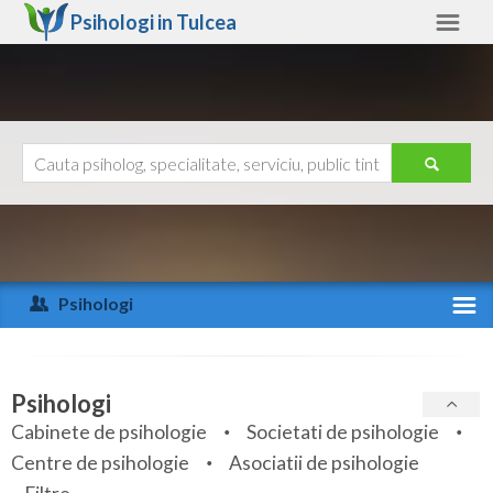
Psihologi in
Tulcea
Tulcea
Alte judete
Ajutor
Contact
Alba
Arad
Psihologi
Arges
Activitate recenta
Bacau
Specialitati
Psihologi
Bihor
Cabinete de psihologie
Societati de psihologie
Servicii
Centre de psihologie
Asociatii de psihologie
Bistrita-Nasaud
Articole