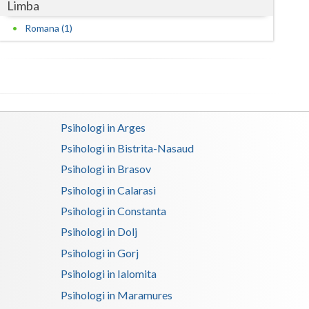
Limba
Satu-Mare
Romana (1)
Sibiu
Suceava
Teleorman
Psihologi in Arges
Timis
Psihologi in Bistrita-Nasaud
Tulcea
Psihologi in Brasov
Psihologi in Calarasi
Valcea
Psihologi in Constanta
Vaslui
Psihologi in Dolj
Vrancea
Psihologi in Gorj
Psihologi in Ialomita
Psihologi in Maramures