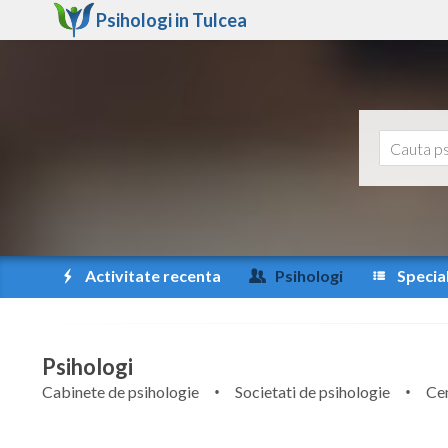
Psihologi in
Tulcea
Activitate recenta
Psihologi
Special
Psihologi
Cabinete de psihologie
Societati de psihologie
Cen