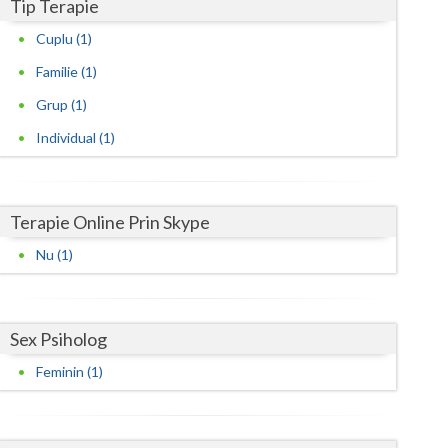
Harghita
Tip Terapie
Cuplu (1)
Hunedoara
Familie (1)
Ialomita
Grup (1)
Iasi
Individual (1)
Ilfov
Maramures
Terapie Online Prin Skype
Mehedinti
Nu (1)
Mures
Neamt
Sex Psiholog
Olt
Feminin (1)
Prahova
Salaj