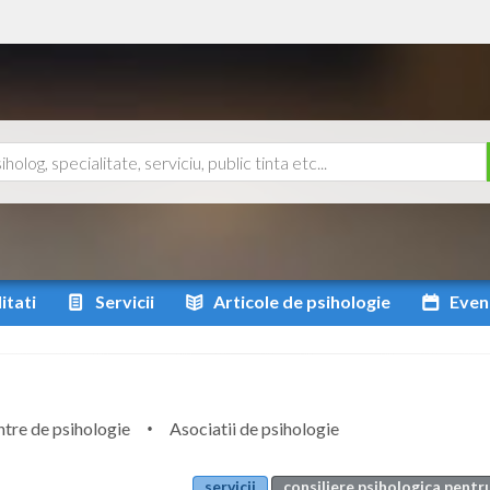
itati
Servicii
Articole
de psihologie
Even
tre de psihologie
Asociatii de psihologie
servicii
consiliere psihologica pentr