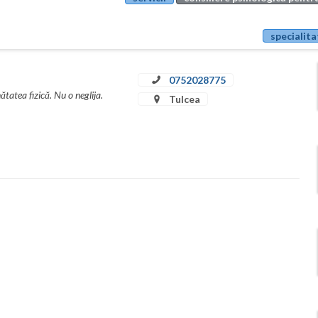
specialita
0752028775
tatea fizică. Nu o neglija.
Tulcea