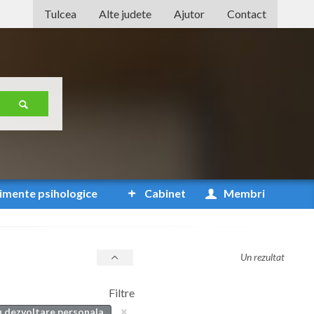
Tulcea
Alte judete
Ajutor
Contact
Alba
Arad
Arges
Bacau
Bihor
Bistrita-Nasaud
imente
psihologice
Cabinet
Membri
Botosani
Braila
Un rezultat
Brasov
Filtre
Bucuresti
u dezvoltare personala