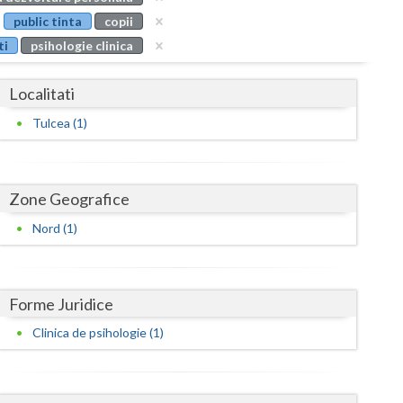
Buzau
public tinta
copii
ti
psihologie clinica
Calarasi
Caras-Severin
Localitati
Cluj
Tulcea (1)
Constanta
Covasna
Zone Geografice
Dambovita
Nord (1)
Dolj
Galati
Forme Juridice
Clinica de psihologie (1)
Giurgiu
Gorj